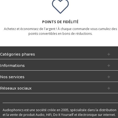
POINTS DE FIDÉLITÉ
Achetez et économisez de l'argent ! À chaque commande vous cumulez des
points convertibles en bons de réductions.
Catégories phares
Informations
Nos services
Réseaux sociaux
Audiophonics est une société créée en 2005, spécialisée dans la distribution
et la vente de produit Audio, HiFi, Do It Yourself et électronique sur internet.