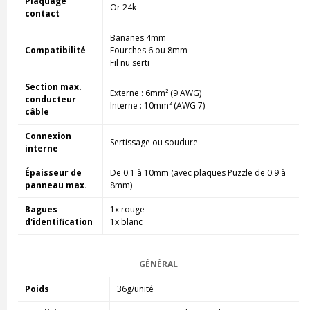
Plaquage
Or 24k
contact
Bananes 4mm
Compatibilité
Fourches 6 ou 8mm
Fil nu serti
Section max.
Externe : 6mm² (9 AWG)
conducteur
Interne : 10mm² (AWG 7)
câble
Connexion
Sertissage ou soudure
interne
Épaisseur de
De 0.1 à 10mm (avec plaques Puzzle de 0.9 à
panneau max.
8mm)
Bagues
1x rouge
d'identification
1x blanc
GÉNÉRAL
Poids
36g/unité