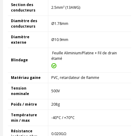
Section des
2.5mm² (13AWG)
conducteurs
Diamètre des
Ø1.78mm
conducteurs
Diamètre
Ø10.9mm
externe
Feuille Aliminium/Platine + Fil de drain
étamé
Blindage
Matériau gaine
PVC, retardateur de flamme
Tension
500V
nominale
Poids / mètre
208g
Température
-40°C / +70°C
min / max
Résistance
0.020GΩ