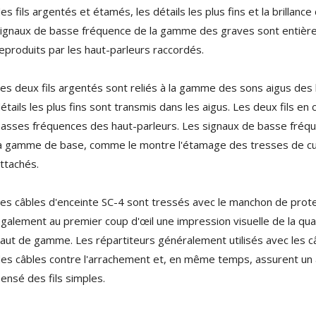
es fils argentés et étamés, les détails les plus fins et la brillan
EVERSOLO DMP-A6 MASTER
ignaux de basse fréquence de la gamme des graves sont entiè
EDITION GEN 2 Lecteur...
eproduits par les haut-parleurs raccordés.
1 290,00 €
LUXSIN X9 DAC Amplificateur
es deux fils argentés sont reliés à la gamme des sons aigus des h
Casque AK4191 +...
étails les plus fins sont transmis dans les aigus. Les deux fils e
1 099,00 €
asses fréquences des haut-parleurs. Les signaux de basse fréq
a gamme de base, comme le montre l'étamage des tresses de cuiv
ttachés.
es câbles d'enceinte SC-4 sont tressés avec le manchon de prote
galement au premier coup d'œil une impression visuelle de la qu
aut de gamme. Les répartiteurs généralement utilisés avec les 
es câbles contre l'arrachement et, en même temps, assurent un
ensé des fils simples.