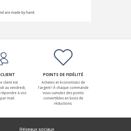
and are made by hand.
 CLIENT
POINTS DE FIDÉLITÉ
e client est
Achetez et économisez de
ndi au vendredi,
l'argent ! À chaque commande
 répondre à vos
vous cumulez des points
par mail.
convertibles en bons de
réductions.
Réseaux sociaux