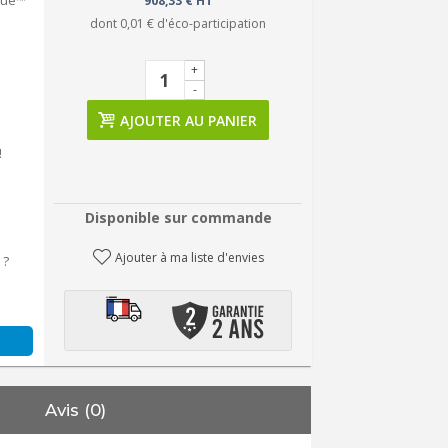
Blue™
908,33 € HT
dont
0,01 €
d'éco-participation
+
-
AJOUTER AU PANIER
!
Disponible sur commande
Ajouter à ma liste d'envies
 ?
Avis (0)