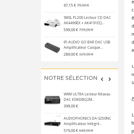
e
79,00 €
67,15 €
c
ê
SMSL PL200 Lecteur CD DAC
AK4499EX + AK4191EQ...
d
739,00 €
599,00 €
m
d
IFI AUDIO GO BAR DAC USB
Amplificateur Casque...
e
329,00 €
289,00 €
U
n
NOTRE SÉLECTION
s
WIIM ULTRA Lecteur Réseau
P
DAC ES9038Q2M...
399,00 €
L
AUDIOPHONICS DA-S250NC
b
Amplificateur Intégré...
p
649,00 €
579,00 €