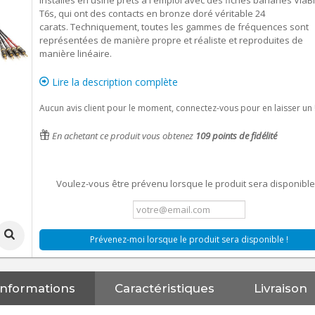
installés en usine prêts à l'emploi avec des fiches bananes Via
T6s, qui ont des contacts en bronze doré véritable 24
carats. Techniquement, toutes les gammes de fréquences sont
représentées de manière propre et réaliste et reproduites de
manière linéaire.
Lire la description complète
Aucun avis client pour le moment, connectez-vous pour en laisser un 
En achetant ce produit vous obtenez
109
points de fidélité
Voulez-vous être prévenu lorsque le produit sera disponible
Prévenez-moi lorsque le produit sera disponible !
Informations
Caractéristiques
Livraison