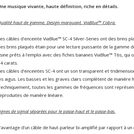
ne musique vivante, haute définition, riche en détails.
ualité haut de gamme. Design marquant. ViaBlue™ Cobra.
es câbles d'enceinte ViaBlue™ SC-4 Silver-Series ont des brins 
es brins plaqués étain pour une lecture puissante de la gamme de
sine prêts à l'emploi avec des fiches bananes ViaBlue™ T6s, qui 
4 carats.
es câbles d'enceintes SC-4 ont un son transparent et tridimension
es aigus. Les basses et les graves clairs complètent de manièr
echniquement, toutes les gammes de fréquences sont représent
eproduites de manière linéaire.
NEUTRIK NC3FXX Connecteur
XLR Femelle 3 Pôles...
4,95 €
4,30 €
ignes de signal séparées pour le passe-haut et le passe-bas.
[GRADE B] DAYTON AUDIO
'avantage d'un câble de haut-parleur bi-amplifié par rapport à un 
MKSX4 Enceinte Subwoofer...
179,90 €
149,00 €