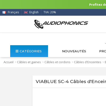
Profitez de
Français
English
TVA: 20%
CATÉGORIES
NOUVEAUTÉS
PR
Accueil
Câbles et gaines
Câbles et cordons
Câbles d'Enceintes
>
>
>
>
VIABLUE SC-4 Câbles d'Encein