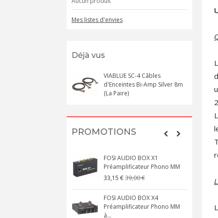
Aucun produit
U
Mes listes d'envies
Q
Déjà vus
L
d
VIABLUE SC-4 Câbles
d'Enceintes Bi-Amp Silver 8m
u
(La Paire)
2
L
l
PROMOTIONS
T
r
FOSI AUDIO BOX X1
Préamplificateur Phono MM
39,00 €
33,15 €
L
FOSI AUDIO BOX X4
L
Préamplificateur Phono MM
à...