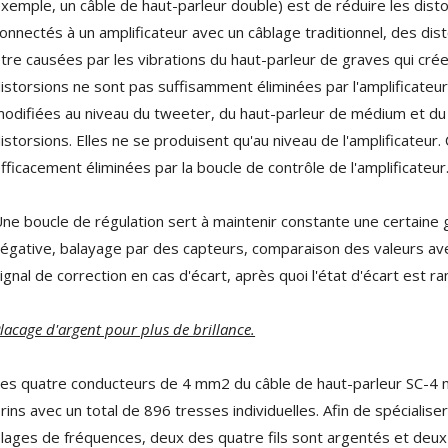
xemple, un câble de haut-parleur double) est de réduire les dist
onnectés à un amplificateur avec un câblage traditionnel, des dis
AUDIOPHONICS DA-S250NC
tre causées par les vibrations du haut-parleur de graves qui crée
Amplificateur Intégré...
649,00 €
579,00 €
istorsions ne sont pas suffisamment éliminées par l'amplificateur
odifiées au niveau du tweeter, du haut-parleur de médium et du 
FOSI AUDIO CA30
istorsions. Elles ne se produisent qu'au niveau de l'amplificateur. 
Amplificateur 4 Voies pour...
159,99 €
135,99 €
fficacement éliminées par la boucle de contrôle de l'amplificateur
ne boucle de régulation sert à maintenir constante une certaine 
égative, balayage par des capteurs, comparaison des valeurs avec
ignal de correction en cas d'écart, après quoi l'état d'écart est ram
AUDIOPHONICS DAW-S250NC
lacage d'argent pour plus de brillance.
Amplificateur Intégré...
790,00 €
es quatre conducteurs de 4 mm2 du câble de haut-parleur SC-4 m
DAN CLARK AUDIO AEON 2
rins avec un total de 896 tresses individuelles. Afin de spécialis
CLOSED NOIRE Casque...
lages de fréquences, deux des quatre fils sont argentés et deux 
919,00 €