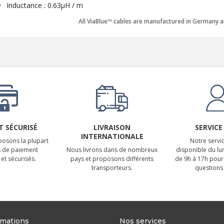
Inductance : 0.63µH / m
All ViaBlue™ cables are manufactured in Germany 
 SÉCURISÉ
LIVRAISON
SERVICE
INTERNATIONALE
osons la plupart
Notre servic
 de paiement
Nous livrons dans de nombreux
disponible du lu
et sécurisés.
pays et proposons différents
de 9h à 17h pour
transporteurs.
questions 
rmations
Nos services