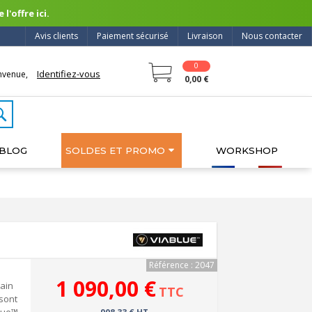
l'offre ici.
Avis clients
Paiement sécurisé
Livraison
Nous contacter
0
Identifiez-vous
nvenue,
0,00 €
BLOG
SOLDES ET PROMO
WORKSHOP
Référence : 2047
1 090,00 €
ain
TTC
sont