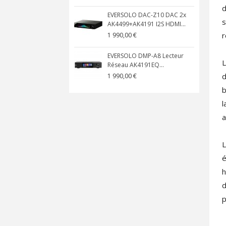
d
EVERSOLO DAC-Z10 DAC 2x
s
AK4499+AK4191 I2S HDMI...
r
1 990,00 €
EVERSOLO DMP-A8 Lecteur
L
Réseau AK4191EQ...
d
1 990,00 €
b
l
a
L
é
h
d
p