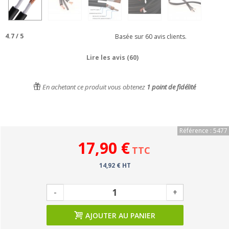
4.7
/
5
Basée sur
60
avis clients.
Lire les avis (60)
En achetant ce produit vous obtenez
1
point de fidélité
Référence : 5477
17,90 €
TTC
14,92 € HT
-
+
AJOUTER AU PANIER