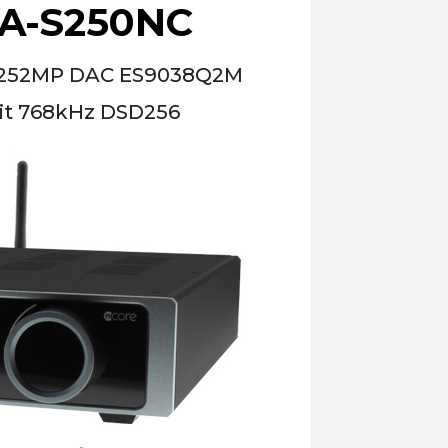
A-S250NC
 NC252MP DAC ES9038Q2M
it 768kHz DSD256