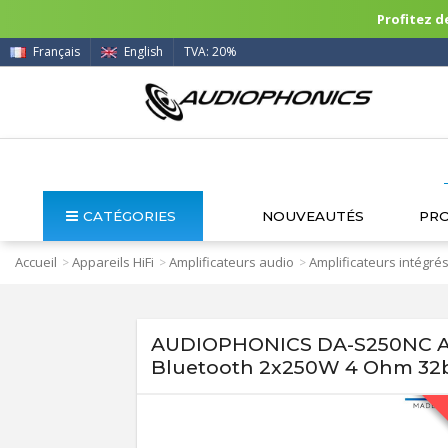
Profitez de
Français
English
TVA: 20%
CATÉGORIES
NOUVEAUTÉS
PR
Accueil
Appareils HiFi
Amplificateurs audio
Amplificateurs intégré
>
>
>
AUDIOPHONICS DA-S250NC Am
Bluetooth 2x250W 4 Ohm 32