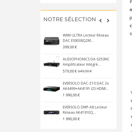
P
p
NOTRE SÉLECTION
c
s
WIIM ULTRA Lecteur Réseau
DAC ES9038Q2M...
399,00 €
AUDIOPHONICS DA-S250NC
Amplificateur Intégré...
649,00 €
579,00 €
EVERSOLO DAC-Z10 DAC 2x
AK4499+AK4191 I2S HDMI...
1 990,00 €
EVERSOLO DMP-A8 Lecteur
Réseau AK4191EQ...
1 990,00 €