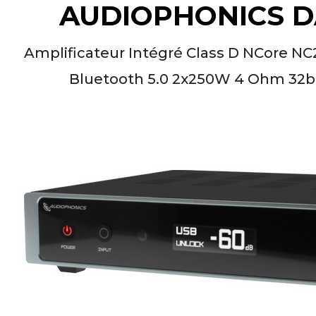
AUDIOPHONICS D
Amplificateur Intégré Class D NCore
Bluetooth 5.0 2x250W 4 Ohm 32b
NEUTRIK NC3FXX Connecteur
XLR Femelle 3 Pôles...
4,95 €
4,30 €
[GRADE B] DAYTON AUDIO
MKSX4 Enceinte Subwoofer...
179,90 €
149,00 €
AUDIOPHONICS DA-S250NC
Amplificateur Intégré...
649,00 €
579,00 €
FOSI AUDIO CA30
Amplificateur 4 Voies pour...
159,99 €
135,99 €