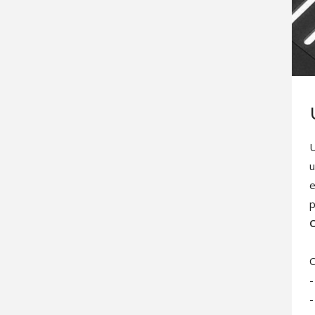
U
u
e
p
O
C
-
-