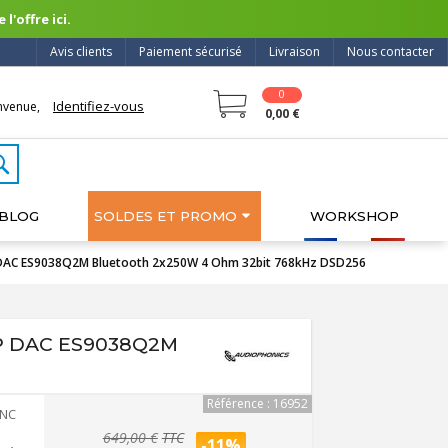
l'offre ici.
Avis clients
Paiement sécurisé
Livraison
Nous contacter
0
Identifiez-vous
nvenue,
0,00 €
BLOG
SOLDES ET PROMO
WORKSHOP
 DAC ES9038Q2M Bluetooth 2x250W 4 Ohm 32bit 768kHz DSD256
MP DAC ES9038Q2M
Référence : 16952
0NC
649,00 €
TTC
-11%