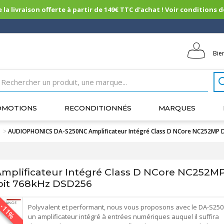
 la livraison offerte à partir de 149€ TTC d'achat ! Voir conditions de 
Bie
OMOTIONS
RECONDITIONNÉS
MARQUES
s
>
AUDIOPHONICS DA-S250NC Amplificateur Intégré Class D NCore NC252MP
plificateur Intégré Class D NCore NC252
bit 768kHz DSD256
-11%
Polyvalent et performant, nous vous proposons avec le DA-S25
un amplificateur intégré à entrées numériques auquel il suffira