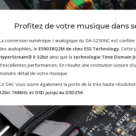
Profitez de votre musique dans s
La conversion numérique / analogique du DA-S250NC est confiée
des audiophiles, le
ES9038Q2M de chez ESS Technology
. Cette p
HyperStream® II 32bit
ainsi que la
technologie Time Domain Jit
d'excellentes performances. En résulte une restitution sonore d'un
moindre détail de votre musique.
Ce DAC vous ouvre également la porte de la très haute résolution
32bit 768kHz et DSD jusqu'au DSD256
.