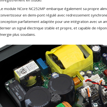
Le module NCore NC252MP embarque également sa propre alim
convertisseur en demi-pont régulé avec redressement synchrone su
conception parfaitement adaptée pour une intégration avec un amp
dernier un signal électrique stable et propre, et capable de répo
énergie plus soudains.