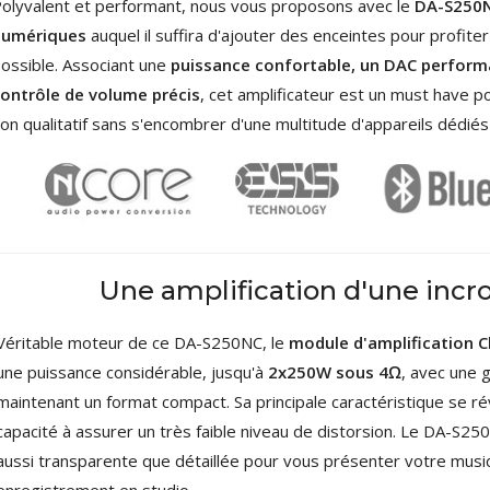
olyvalent et performant, nous vous proposons avec le
DA-S250
numériques
auquel il suffira d'ajouter des enceintes pour profit
ossible. Associant une
puissance confortable, un DAC perform
ontrôle de volume précis
, cet amplificateur est un
must have
po
on qualitatif sans s'encombrer d'une multitude d'appareils dédiés
AUDIOPHONICS DAW-S250NC
Amplificateur Intégré...
790,00 €
DAN CLARK AUDIO AEON 2
CLOSED NOIRE Casque...
919,00 €
Une amplification d'une incro
EVERSOLO DMP-A6 MASTER
EDITION GEN 2 Lecteur...
Véritable moteur de ce DA-S250NC, le
module d'amplification 
1 290,00 €
une puissance considérable, jusqu'à
2x250W sous 4Ω
, avec une g
LUXSIN X9 DAC Amplificateur
maintenant un format compact. Sa principale caractéristique se ré
Casque AK4191 +...
capacité à assurer un très faible niveau de distorsion. Le DA-S250
1 099,00 €
aussi transparente que détaillée pour vous présenter votre musi
enregistrement en studio.