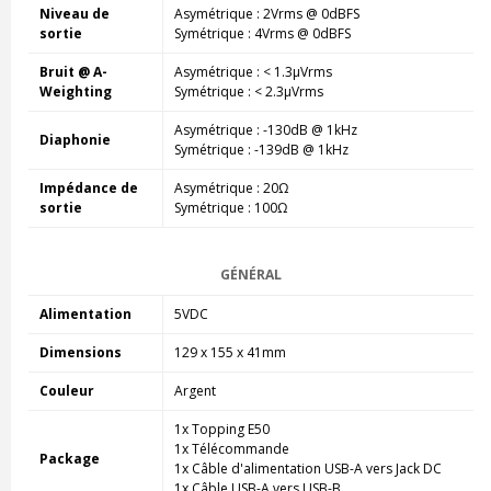
Niveau de
Asymétrique : 2Vrms @ 0dBFS
sortie
Symétrique : 4Vrms @ 0dBFS
Bruit @ A-
Asymétrique : < 1.3µVrms
Weighting
Symétrique : < 2.3µVrms
Asymétrique : -130dB @ 1kHz
Diaphonie
Symétrique : -139dB @ 1kHz
Impédance de
Asymétrique : 20Ω
sortie
Symétrique : 100Ω
GÉNÉRAL
Alimentation
5VDC
Dimensions
129 x 155 x 41mm
Couleur
Argent
1x Topping E50
1x Télécommande
Package
1x Câble d'alimentation USB-A vers Jack DC
1x Câble USB-A vers USB-B