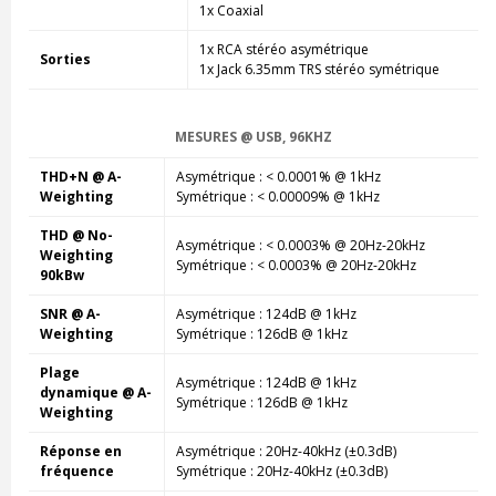
1x Coaxial
1x RCA stéréo asymétrique
Sorties
1x Jack 6.35mm TRS stéréo symétrique
MESURES @ USB, 96KHZ
THD+N @ A-
Asymétrique : < 0.0001% @ 1kHz
Weighting
Symétrique : < 0.00009% @ 1kHz
THD @ No-
Asymétrique : < 0.0003% @ 20Hz-20kHz
Weighting
Symétrique : < 0.0003% @ 20Hz-20kHz
90kBw
SNR @ A-
Asymétrique : 124dB @ 1kHz
Weighting
Symétrique : 126dB @ 1kHz
Plage
Asymétrique : 124dB @ 1kHz
dynamique @ A-
Symétrique : 126dB @ 1kHz
Weighting
Réponse en
Asymétrique : 20Hz-40kHz (±0.3dB)
fréquence
Symétrique : 20Hz-40kHz (±0.3dB)