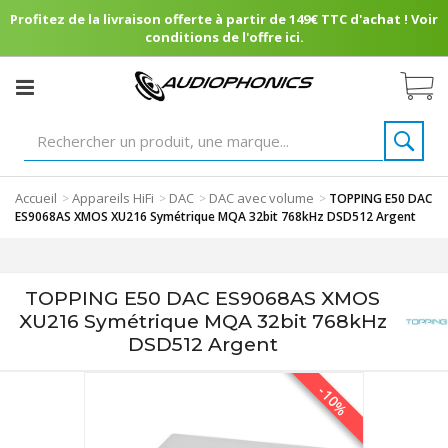
Profitez de la livraison offerte à partir de 149€ TTC d'achat ! Voir
conditions de l'offre ici.
Accueil
Appareils HiFi
DAC
DAC avec volume
>
>
>
>
TOPPING E50 DAC
ES9068AS XMOS XU216 Symétrique MQA 32bit 768kHz DSD512 Argent
TOPPING E50 DAC ES9068AS XMOS
XU216 Symétrique MQA 32bit 768kHz
DSD512 Argent
-10%