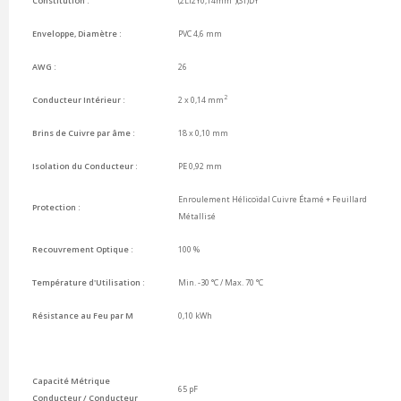
Constitution :
(2LI2Y0,14mm
)(ST)DY
Enveloppe, Diamètre :
PVC 4,6 mm
AWG
:
26
2
Conducteur Intérieur :
2 x 0,14 mm
Brins de Cuivre par âme :
18 x 0,10 mm
Isolation du Conducteur :
PE
0,92 mm
Enroulement Hélicoïdal Cuivre Étamé + Feuillard
Protection :
Métallisé
Recouvrement Optique :
100 %
Température d'Utilisation :
Min. -30 °C / Max. 70 °C
Résistance au Feu par M
0,10 kWh
Capacité Métrique
65 pF
Conducteur / Conducteur