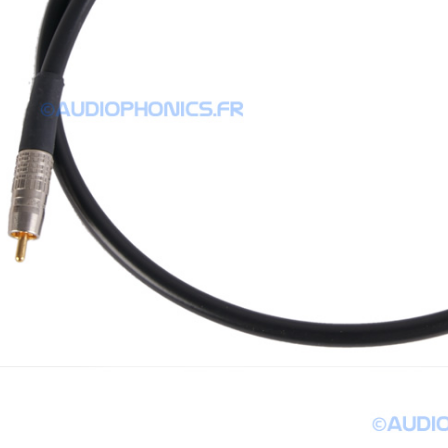
NEUTRIK NC3FXX Connecteur
XLR Femelle 3 Pôles...
4,95 €
4,30 €
[GRADE B] DAYTON AUDIO
MKSX4 Enceinte Subwoofer...
179,90 €
149,00 €
AUDIOPHONICS DA-S250NC
Amplificateur Intégré...
649,00 €
579,00 €
FOSI AUDIO CA30
Amplificateur 4 Voies pour...
159,99 €
135,99 €
AUDIOPHONICS DAW-S250NC