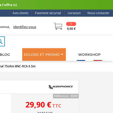
l'offre ici.
Avis clients
Paiement sécurisé
Livraison
Nous contacter
0
Identifiez-vous
nvenue,
0,00 €
BLOG
SOLDES ET PROMO
WORKSHOP
ial 75ohm BNC-RCA 0.5m
Référence : 8999
29,90 €
TTC