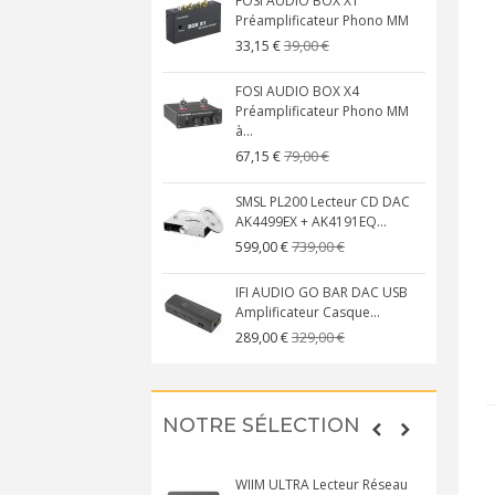
FOSI AUDIO BOX X1
Préamplificateur Phono MM
39,00 €
33,15 €
FOSI AUDIO BOX X4
Préamplificateur Phono MM
à...
79,00 €
67,15 €
SMSL PL200 Lecteur CD DAC
AK4499EX + AK4191EQ...
739,00 €
599,00 €
IFI AUDIO GO BAR DAC USB
Amplificateur Casque...
329,00 €
289,00 €
NOTRE SÉLECTION
WIIM ULTRA Lecteur Réseau