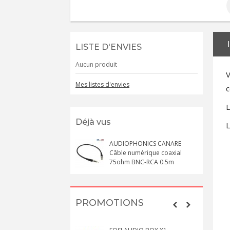
LISTE D'ENVIES
Aucun produit
V
Mes listes d'envies
c
L
Déjà vus
AUDIOPHONICS CANARE
Câble numérique coaxial
75ohm BNC-RCA 0.5m
PROMOTIONS