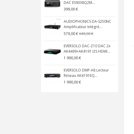
DAC ES9038Q2M...
399,00 €
AUDIOPHONICS DA-S250NC
Amplificateur Intégré...
649,00 €
579,00 €
EVERSOLO DAC-Z10 DAC 2x
AK4499+AK4191 I2S HDMI...
1 990,00 €
EVERSOLO DMP-A8 Lecteur
Réseau AK4191EQ...
1 990,00 €