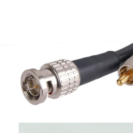
Amplificateur Intégré...
790,00 €
DAN CLARK AUDIO AEON 2
CLOSED NOIRE Casque...
919,00 €
EVERSOLO DMP-A6 MASTER
EDITION GEN 2 Lecteur...
1 290,00 €
LUXSIN X9 DAC Amplificateur
Casque AK4191 +...
1 099,00 €