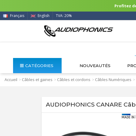
Profitez de
Français
English
TVA: 20%
CATÉGORIES
NOUVEAUTÉS
PR
Accueil
Câbles et gaines
Câbles et cordons
Câbles Numériques
>
>
>
>
AUDIOPHONICS CANARE Câble