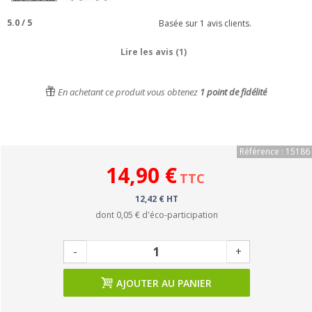
5.0
/
5
Basée sur
1
avis clients.
Lire les avis (1)
En achetant ce produit vous obtenez
1
point de fidélité
Référence : 15186
14,90 €
TTC
12,42 € HT
dont
0,05 €
d'éco-participation
-
+
AJOUTER AU PANIER