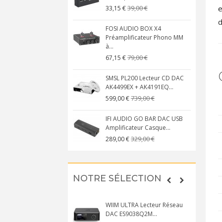
39,00 €
e
33,15 €
d
FOSI AUDIO BOX X4
Préamplificateur Phono MM
à...
79,00 €
67,15 €
SMSL PL200 Lecteur CD DAC
AK4499EX + AK4191EQ...
739,00 €
599,00 €
IFI AUDIO GO BAR DAC USB
Amplificateur Casque...
329,00 €
289,00 €
NOTRE SÉLECTION
WIIM ULTRA Lecteur Réseau
DAC ES9038Q2M...