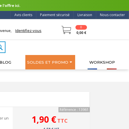
l'offre ici.
Avis clients
Paiement sécurisé
Livraison
Nous contacter
0
Identifiez-vous
nvenue,
0,00 €
BLOG
SOLDES ET PROMO
WORKSHOP
Référence : 13961
1,90 €
er un
TTC