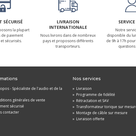
 SÉCURISÉ
LIVRAISON
SERVICE
INTERNATIONALE
osons la plupart
Notre servic
 de paiement
Nous livrons dans de nombreux
disponible du lu
et sécurisés.
pays et proposons différents
de 9h à 17h pour
transporteurs.
questions 
rmations
Nos services
opos - Spécialiste de l'audio et de la
»
Livraison
»
Programme de fidélité
itions générales de vente
»
Rétractation et SAV
ement sécurisé
»
Transformateur torique sur mesur
s contacter
»
Montage de câble sur mesure
»
Livraison offerte