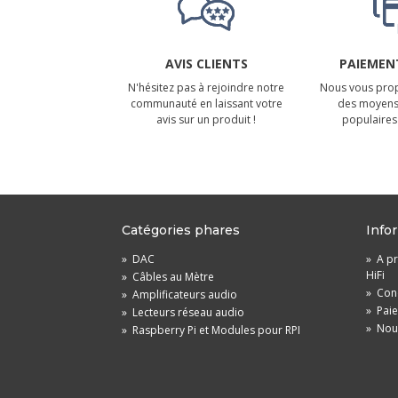
AVIS CLIENTS
PAIEMENT
N'hésitez pas à rejoindre notre
Nous vous prop
communauté en laissant votre
des moyens
avis sur un produit !
populaires 
Catégories phares
Info
»
DAC
»
A pr
HiFi
»
Câbles au Mètre
»
Cond
»
Amplificateurs audio
»
Pai
»
Lecteurs réseau audio
»
Nou
»
Raspberry Pi et Modules pour RPI