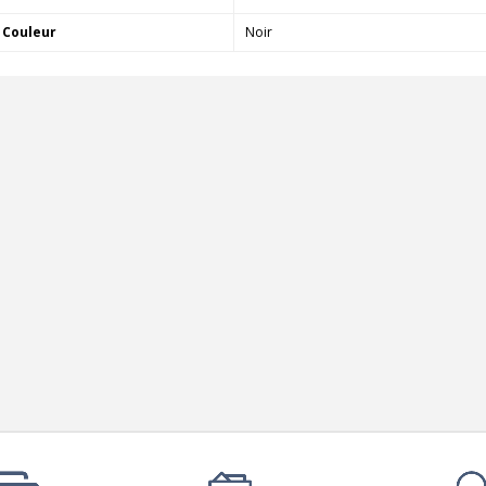
790,00 €
Couleur
Noir
DAN CLARK AUDIO AEON 2
CLOSED NOIRE Casque...
919,00 €
EVERSOLO DMP-A6 MASTER
EDITION GEN 2 Lecteur...
1 290,00 €
LUXSIN X9 DAC Amplificateur
Casque AK4191 +...
1 099,00 €