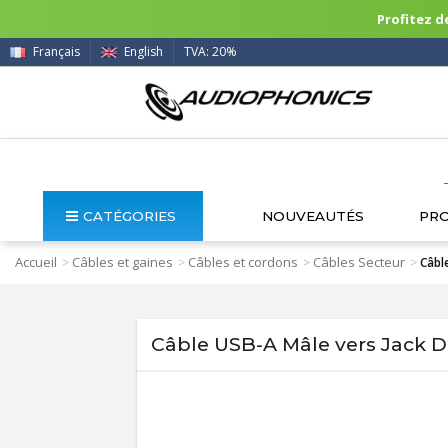
Profitez de
Français
English
TVA: 20%
CATÉGORIES
NOUVEAUTÉS
PR
Accueil
Câbles et gaines
Câbles et cordons
Câbles Secteur
>
>
>
>
Câbl
Câble USB-A Mâle vers Jack D