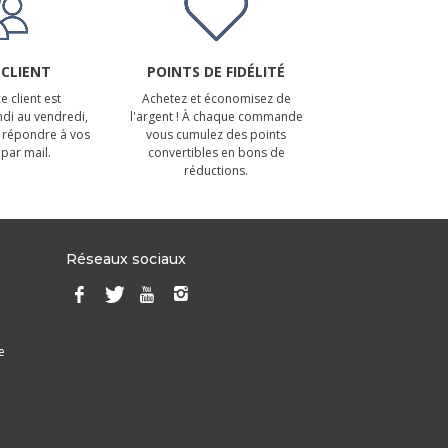
 CLIENT
POINTS DE FIDÉLITÉ
e client est
Achetez et économisez de
ndi au vendredi,
l'argent ! À chaque commande
 répondre à vos
vous cumulez des points
par mail.
convertibles en bons de
réductions.
Réseaux sociaux
e