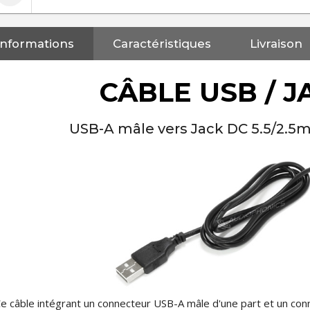
Informations
Caractéristiques
Livraison
CÂBLE USB / J
USB-A mâle vers Jack DC 5.5/2.
NEUTRIK NC3FXX Connecteur
e câble intégrant un connecteur USB-A mâle d'une part et un con
XLR Femelle 3 Pôles...