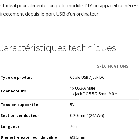
4,95 €
st idéal pour alimenter un petit module DIY ou appareil ne néces
4,30 €
irectement depuis le port USB d'un ordinateur.
[GRADE B] DAYTON AUDIO
MKSX4 Enceinte Subwoofer...
179,90 €
149,00 €
AUDIOPHONICS DA-S250NC
Caractéristiques techniques
Amplificateur Intégré...
649,00 €
579,00 €
SPÉCIFICATIONS
FOSI AUDIO CA30
Amplificateur 4 Voies pour...
Type de produit
Câble USB / Jack DC
159,99 €
135,99 €
1x USB-A Mâle
Connecteurs
1x Jack DC 5.5/2.5mm Mâle
Tension supportée
5V
Section conducteur
0.205mm² (24AWG)
Longueur
70cm
AUDIOPHONICS DAW-S250NC
Amplificateur Intégré...
Diamètre extérieur du câble
Ø3.5mm