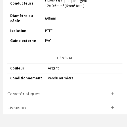
Cuivre OCC plaqué argent
Conducteurs
12x 0.5mm² (6mm² total)
Diamètre du
Ø8mm
câble
Isolation
PTFE
Gaine externe
PVC
GÉNÉRAL
Couleur
Argent
Conditionnement
Vendu au mètre
Caractéristiques
Livraison