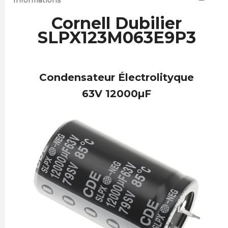
Informations
Cornell Dubilier
SLPX123M063E9P3
Condensateur Électrolityque
63V 12000µF