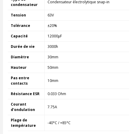
Condensateur électrolytique snap-in
condensateur
Tension
63V
Tolérance
±20%
Capacité
12000µF
Durée de vie
3000h
Diamètre
30mm
Hauteur
50mm
Pas entre
10mm
contacts
Résistance ESR
0.033 Ohm
Courant
7.75A
d'ondulation
Plage de
-40°C / +85°C
température