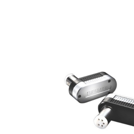
AUDIOPHONICS DA-S250NC
Amplificateur Intégré...
649,00 €
579,00 €
FOSI AUDIO CA30
Amplificateur 4 Voies pour...
159,99 €
135,99 €
AUDIOPHONICS DAW-S250NC
Amplificateur Intégré...
790,00 €
DAN CLARK AUDIO AEON 2
CLOSED NOIRE Casque...
919,00 €