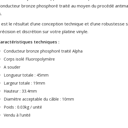
onducteur bronze phosphoré traité au moyen du procédé antima
.
l est le résultat d'une conception technique et d'une robustesse
récision et discrétion sur votre platine vinyle.
aractéristiques techniques :
Conducteur bronze phosphoré traité Alpha
Corps isolé Fluoropolymère
A souder
Longueur totale : 45mm
Largeur totale : 19mm
NEUTRIK NC3FXX Connecteur
XLR Femelle 3 Pôles...
Hauteur : 33.4mm
4,95 €
4,30 €
Diamètre acceptable du câble : 10mm
Poids : 0.03kg / unité
[GRADE B] DAYTON AUDIO
MKSX4 Enceinte Subwoofer...
Vendu à l'unité
179,90 €
149,00 €