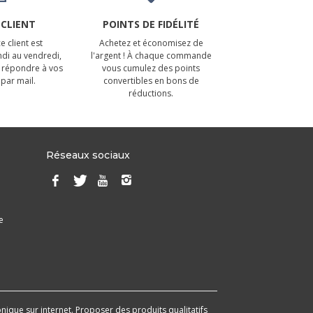
 CLIENT
POINTS DE FIDÉLITÉ
e client est
Achetez et économisez de
ndi au vendredi,
l'argent ! À chaque commande
 répondre à vos
vous cumulez des points
par mail.
convertibles en bons de
réductions.
Réseaux sociaux
e
onique sur internet. Proposer des produits qualitatifs