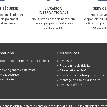
 SÉCURISÉ
LIVRAISON
SERVICE
INTERNATIONALE
osons la plupart
Notre servic
 de paiement
Nous livrons dans de nombreux
disponible du lu
et sécurisés.
pays et proposons différents
de 9h à 17h pour
transporteurs.
questions 
rmations
Nos services
opos - Spécialiste de l'audio et de la
»
Livraison
»
Programme de fidélité
itions générales de vente
»
Rétractation et SAV
ement sécurisé
»
Transformateur torique sur mesur
s contacter
»
Montage de câble sur mesure
»
Livraison offerte
dans la distribution et la vente de produit Audio, HiFi, Do It Yourself et électr