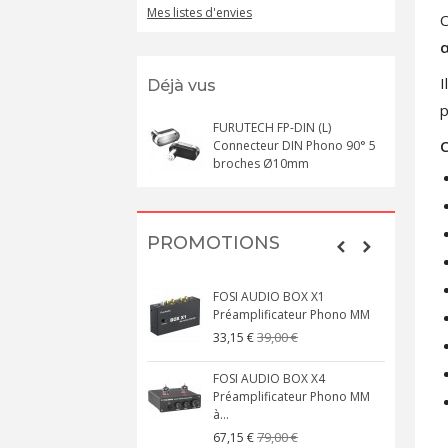
Mes listes d'envies
C
α
I
Déjà vus
p
FURUTECH FP-DIN (L)
C
Connecteur DIN Phono 90° 5
broches Ø10mm
PROMOTIONS
FOSI AUDIO BOX X1
Préamplificateur Phono MM
39,00 €
33,15 €
FOSI AUDIO BOX X4
Préamplificateur Phono MM
à...
79,00 €
67,15 €