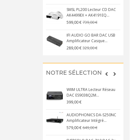
SMSL PL200 Lecteur CD DAC
AK4499EX + AK4191EQ...
739,00 €
599,00 €
IFI AUDIO GO BAR DAC USB
Amplificateur Casque...
329,00 €
289,00 €
NOTRE SÉLECTION
WIIM ULTRA Lecteur Réseau
DAC ES9038Q2M...
399,00 €
AUDIOPHONICS DA-S250NC
Amplificateur Intégré...
649,00 €
579,00 €