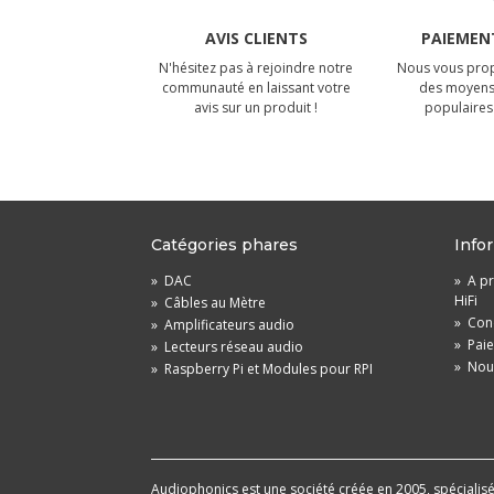
AVIS CLIENTS
PAIEMENT
N'hésitez pas à rejoindre notre
Nous vous prop
communauté en laissant votre
des moyens
avis sur un produit !
populaires 
Catégories phares
Info
»
DAC
»
A pr
HiFi
»
Câbles au Mètre
»
Cond
»
Amplificateurs audio
»
Pai
»
Lecteurs réseau audio
»
Nou
»
Raspberry Pi et Modules pour RPI
Audiophonics est une société créée en 2005, spécialisée 