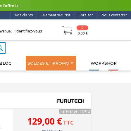
l'offre ici.
Avis clients
Paiement sécurisé
Livraison
Nous contacter
0
Identifiez-vous
nvenue,
0,00 €
BLOG
SOLDES ET PROMO
WORKSHOP
Référence : 10412
129,00 €
TTC
!