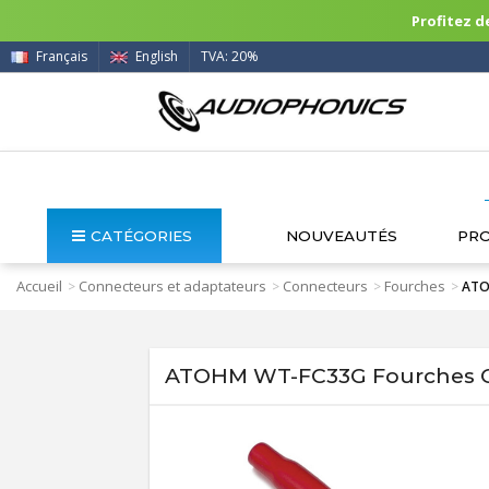
Profitez de
Français
English
TVA: 20%
CATÉGORIES
NOUVEAUTÉS
PR
Accueil
Connecteurs et adaptateurs
Connecteurs
Fourches
>
>
>
>
ATOH
ATOHM WT-FC33G Fourches Cui