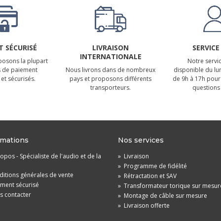
 SÉCURISÉ
LIVRAISON
SERVICE
INTERNATIONALE
osons la plupart
Notre servic
 de paiement
Nous livrons dans de nombreux
disponible du lu
et sécurisés.
pays et proposons différents
de 9h à 17h pour
transporteurs.
questions 
rmations
Nos services
opos - Spécialiste de l'audio et de la
»
Livraison
»
Programme de fidélité
itions générales de vente
»
Rétractation et SAV
ement sécurisé
»
Transformateur torique sur mesur
s contacter
»
Montage de câble sur mesure
»
Livraison offerte