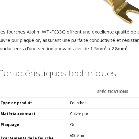
NEUTRIK NC3FXX Connecteur
XLR Femelle 3 Pôles...
4,95 €
4,30 €
[GRADE B] DAYTON AUDIO
es fourches Atohm WT-FC33G offrent une excellente qualité de co
MKSX4 Enceinte Subwoofer...
179,90 €
149,00 €
uivre pur plaqué or, assurant une parfaite conductivité et résista
onducteurs d'une section pouvant aller de 1.5mm² à 2.8mm².
AUDIOPHONICS DA-S250NC
Amplificateur Intégré...
649,00 €
579,00 €
Caractéristiques techniques
FOSI AUDIO CA30
Amplificateur 4 Voies pour...
159,99 €
135,99 €
SPÉCIFICATIONS
Type de produit
Fourches
Matériau contact
Cuivre pur
Plaquage
Or
Ø8.9mm
AUDIOPHONICS DAW-S250NC
Écartements de la fourche