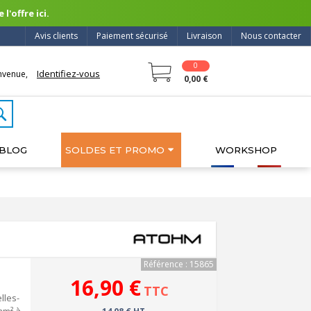
l'offre ici.
Avis clients
Paiement sécurisé
Livraison
Nous contacter
0
Identifiez-vous
nvenue,
0,00 €
BLOG
SOLDES ET PROMO
WORKSHOP
Référence : 15865
16,90 €
TTC
lles-