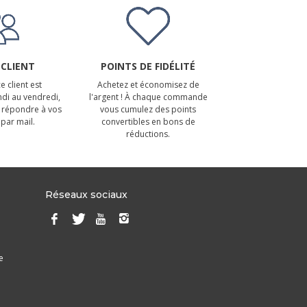
 CLIENT
POINTS DE FIDÉLITÉ
e client est
Achetez et économisez de
ndi au vendredi,
l'argent ! À chaque commande
 répondre à vos
vous cumulez des points
par mail.
convertibles en bons de
réductions.
Réseaux sociaux
e