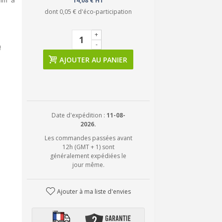
mm² à
14,08 € HT
dont
0,05 €
d'éco-participation
+
-
!
AJOUTER AU PANIER
Date d'expédition :
11-08-
2026.
Les commandes passées avant
12h (GMT + 1) sont
généralement expédiées le
jour même.
Ajouter à ma liste d'envies