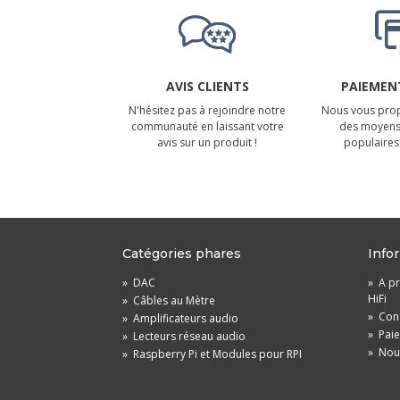
AVIS CLIENTS
PAIEMENT
N'hésitez pas à rejoindre notre
Nous vous prop
communauté en laissant votre
des moyens
avis sur un produit !
populaires 
Catégories phares
Info
»
DAC
»
A pr
HiFi
»
Câbles au Mètre
»
Cond
»
Amplificateurs audio
»
Pai
»
Lecteurs réseau audio
»
Nou
»
Raspberry Pi et Modules pour RPI