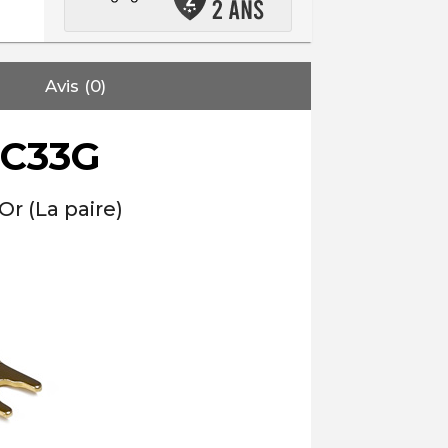
Avis (0)
C33G
r (La paire)