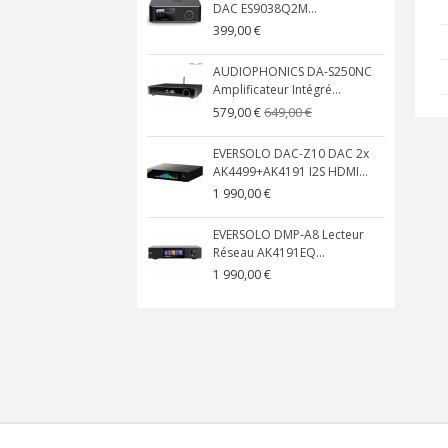
DAC ES9038Q2M...
399,00 €
AUDIOPHONICS DA-S250NC
Amplificateur Intégré...
649,00 €
579,00 €
EVERSOLO DAC-Z10 DAC 2x
AK4499+AK4191 I2S HDMI...
1 990,00 €
EVERSOLO DMP-A8 Lecteur
Réseau AK4191EQ...
1 990,00 €