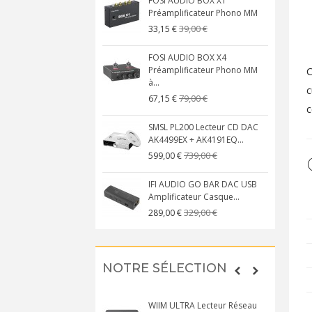
FOSI AUDIO BOX X1
Préamplificateur Phono MM
39,00 €
33,15 €
FOSI AUDIO BOX X4
C
Préamplificateur Phono MM
à...
c
79,00 €
67,15 €
c
SMSL PL200 Lecteur CD DAC
AK4499EX + AK4191EQ...
739,00 €
599,00 €
IFI AUDIO GO BAR DAC USB
Amplificateur Casque...
329,00 €
289,00 €
NOTRE SÉLECTION
WIIM ULTRA Lecteur Réseau