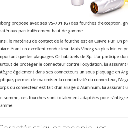
NEUTRIK NC3FXX Connecteur
XLR Femelle 3 Pôles...
4,95 €
4,30 €
iborg propose avec ses
VS-701 (G)
des fourches d'exception, grâ
[GRADE B] DAYTON AUDIO
MKSX4 Enceinte Subwoofer...
atériaux particulièrement haut de gamme.
179,90 €
149,00 €
insi, le matériau de contact de la fourche est en Cuivre Pur. Un pre
AUDIOPHONICS DA-S250NC
uivre étant un excellent conducteur. Mais Viborg va plus loin en
Amplificateur Intégré...
mportant que les plaquages Or habituels de 3µ. L'or participe don
649,00 €
579,00 €
urtout de protéger le connecteur contre l'oxydation, lui assurant
FOSI AUDIO CA30
ntègre également dans ses connecteurs un sous plaquage en Arge
Amplificateur 4 Voies pour...
ptique, permet de maximiser la conductivité du connecteur, l'Argen
159,99 €
135,99 €
orps du connecteur est fait d'un alliage d'Aluminium, lui assurant 
n somme, ces fourches sont totalement adaptées pour s'intégre
gamme.
AUDIOPHONICS DAW-S250NC
Caractéristiques techniques