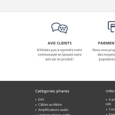
AVIS CLIENTS
PAIEMENT
N'hésitez pas à rejoindre notre
Nous vous prop
communauté en laissant votre
des moyens
avis sur un produit !
populaires 
Catégories phares
Info
»
DAC
»
A pr
HiFi
»
Câbles au Mètre
»
Cond
»
Amplificateurs audio
»
Pai
»
Lecteurs réseau audio