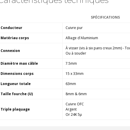
Amplificateur Intégré...
790,00 €
SPÉCIFICATIONS
DAN CLARK AUDIO AEON 2
CLOSED NOIRE Casque...
Conducteur
Cuivre pur
919,00 €
Matériau corps
Alliage d'Aluminium
EVERSOLO DMP-A6 MASTER
À visser (vis à six pans creux 2mm) - To
EDITION GEN 2 Lecteur...
Connexion
Ou à souder
1 290,00 €
Diamètre max câble
7.5mm
LUXSIN X9 DAC Amplificateur
Casque AK4191 +...
Dimensions corps
15 x 33mm
1 099,00 €
Longueur totale
63mm
Taille fourche (U)
8mm & 6mm
Cuivre OFC
Triple plaquage
Argent
Or 24K 5µ