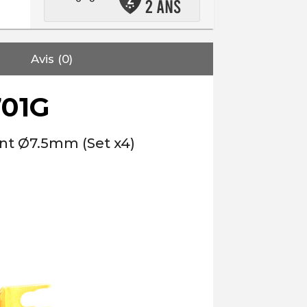
Avis (0)
701G
ent Ø7.5mm (Set x4)