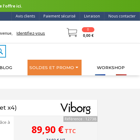
l'offre ici.
Avis clients
Paiement sécurisé
Livraison
Nous contacter
0
Identifiez-vous
nvenue,
0,00 €
BLOG
SOLDES ET PROMO
WORKSHOP
et x4)
Référence : 12738
râce à
89,90 €
TTC