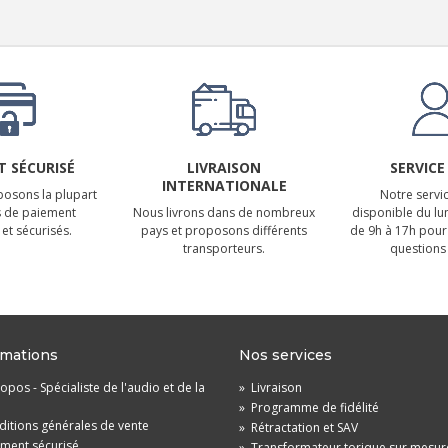
 SÉCURISÉ
LIVRAISON
SERVICE
INTERNATIONALE
osons la plupart
Notre servic
 de paiement
Nous livrons dans de nombreux
disponible du lu
et sécurisés.
pays et proposons différents
de 9h à 17h pour
transporteurs.
questions 
rmations
Nos services
opos - Spécialiste de l'audio et de la
»
Livraison
»
Programme de fidélité
itions générales de vente
»
Rétractation et SAV
ement sécurisé
»
Transformateur torique sur mesur