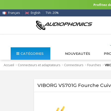
Profitez de
Français
English
TVA: 20%
CATÉGORIES
NOUVEAUTÉS
PR
Accueil
Connecteurs et adaptateurs
Connecteurs
Fourches
>
>
>
>
VIBO
VIBORG VS701G Fourche Cuivr