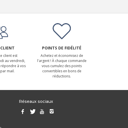
 CLIENT
POINTS DE FIDÉLITÉ
e client est
Achetez et économisez de
ndi au vendredi,
l'argent ! À chaque commande
 répondre à vos
vous cumulez des points
par mail.
convertibles en bons de
réductions.
Réseaux sociaux
e