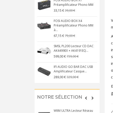
FOSI AUDIO BOX X1
Préamplificateur Phono MM
39,00 €
33,15 €
V
FOSI AUDIO BOX X4
Préamplificateur Phono MM
m
à...
79,00 €
A
67,15 €
c
SMSL PL200 Lecteur CD DAC
i
AK4499EX + AK4191EQ...
s
739,00 €
599,00 €
i
IFI AUDIO GO BAR DAC USB
o
Amplificateur Casque...
c
329,00 €
289,00 €
E
NOTRE SÉLECTION
WIIM ULTRA Lecteur Réseau