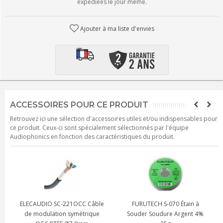
expédiées le jour même.
Ajouter à ma liste d'envies
ACCESSOIRES POUR CE PRODUIT
Retrouvez ici une sélection d'accessoires utiles et/ou indispensables pour
ce produit. Ceux-ci sont spécialement sélectionnés par l'équipe
Audiophonics en fonction des caractéristiques du produit.
TECH S-070 Étain à
NEOTECH NEMOI-5220 Câble
NEOTECH NEM
r Soudure Argent 4%
de modulation symétrique
modulation 