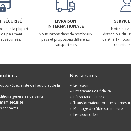
 SÉCURISÉ
LIVRAISON
SERVICE
INTERNATIONALE
osons la plupart
Notre servic
 de paiement
Nous livrons dans de nombreux
disponible du lu
et sécurisés.
pays et proposons différents
de 9h à 17h pour
transporteurs.
questions 
rmations
Nos services
opos - Spécialiste de l'audio et de la
»
Livraison
»
Programme de fidélité
itions générales de vente
»
Rétractation et SAV
ement sécurisé
»
Transformateur torique sur mesur
s contacter
»
Montage de câble sur mesure
»
Livraison offerte