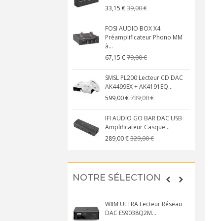
39,00 €
33,15 €
FOSI AUDIO BOX X4
Préamplificateur Phono MM
à...
79,00 €
67,15 €
SMSL PL200 Lecteur CD DAC
AK4499EX + AK4191EQ...
739,00 €
599,00 €
IFI AUDIO GO BAR DAC USB
Amplificateur Casque...
329,00 €
289,00 €
NOTRE SÉLECTION
WIIM ULTRA Lecteur Réseau
DAC ES9038Q2M...