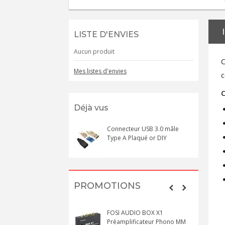
LISTE D'ENVIES
Aucun produit
C
Mes listes d'envies
c
C
Déjà vus
Connecteur USB 3.0 mâle
Type A Plaqué or DIY
PROMOTIONS
FOSI AUDIO BOX X1
Préamplificateur Phono MM