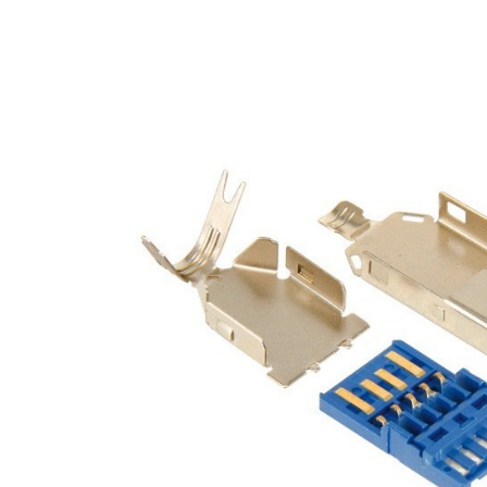
4,95 €
4,30 €
[GRADE B] DAYTON AUDIO
MKSX4 Enceinte Subwoofer...
179,90 €
149,00 €
AUDIOPHONICS DA-S250NC
Amplificateur Intégré...
649,00 €
579,00 €
FOSI AUDIO CA30
Amplificateur 4 Voies pour...
159,99 €
135,99 €
AUDIOPHONICS DAW-S250NC
Amplificateur Intégré...