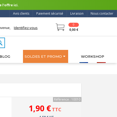
l'offre ici.
Avis clients
Paiement sécurisé
Livraison
Nous contacter
0
Identifiez-vous
nvenue,
0,00 €
BLOG
SOLDES ET PROMO
WORKSHOP
Référence : 10010
1,90 €
TTC