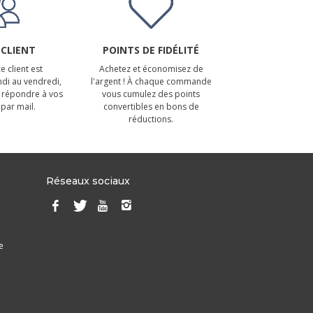
 CLIENT
POINTS DE FIDÉLITÉ
e client est
Achetez et économisez de
ndi au vendredi,
l'argent ! À chaque commande
 répondre à vos
vous cumulez des points
par mail.
convertibles en bons de
réductions.
Réseaux sociaux
e