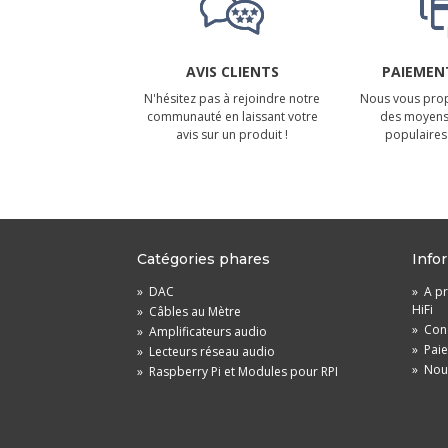
AVIS CLIENTS
PAIEMENT
N'hésitez pas à rejoindre notre
Nous vous prop
communauté en laissant votre
des moyens
avis sur un produit !
populaires 
Catégories phares
Info
»
DAC
»
A pr
HiFi
»
Câbles au Mètre
»
Cond
»
Amplificateurs audio
»
Pai
»
Lecteurs réseau audio
»
Nou
»
Raspberry Pi et Modules pour RPI