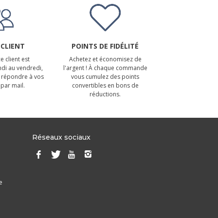
 CLIENT
POINTS DE FIDÉLITÉ
e client est
Achetez et économisez de
ndi au vendredi,
l'argent ! À chaque commande
 répondre à vos
vous cumulez des points
par mail.
convertibles en bons de
réductions.
Réseaux sociaux
e