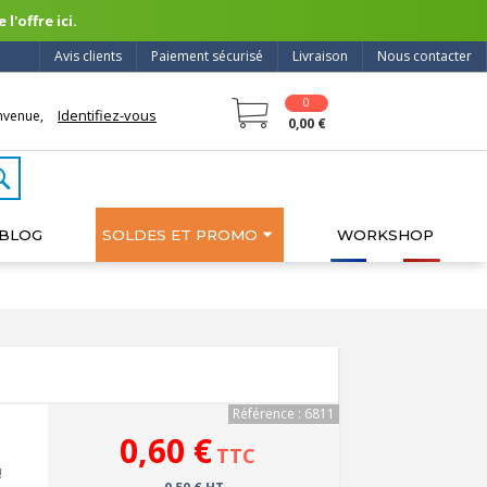
l'offre ici.
Avis clients
Paiement sécurisé
Livraison
Nous contacter
0
Identifiez-vous
nvenue,
0,00 €
BLOG
SOLDES ET PROMO
WORKSHOP
Référence : 6811
0,60 €
TTC
!