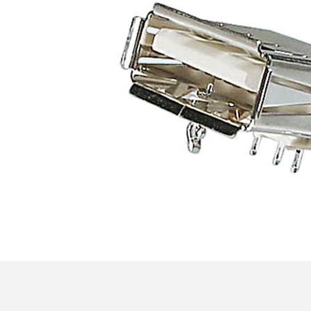
XLR Femelle 3 Pôles...
4,95 €
4,30 €
[GRADE B] DAYTON AUDIO
MKSX4 Enceinte Subwoofer...
179,90 €
149,00 €
AUDIOPHONICS DA-S250NC
Amplificateur Intégré...
649,00 €
579,00 €
FOSI AUDIO CA30
Amplificateur 4 Voies pour...
159,99 €
135,99 €
AUDIOPHONICS DAW-S250NC