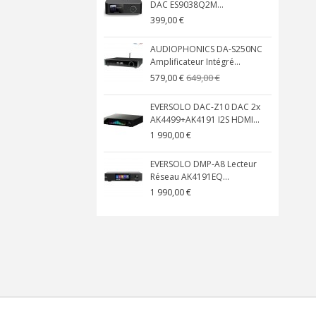
DAC ES9038Q2M...
399,00 €
AUDIOPHONICS DA-S250NC
Amplificateur Intégré...
649,00 €
579,00 €
EVERSOLO DAC-Z10 DAC 2x
AK4499+AK4191 I2S HDMI...
1 990,00 €
EVERSOLO DMP-A8 Lecteur
Réseau AK4191EQ...
1 990,00 €