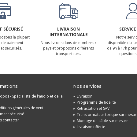
 SÉCURISÉ
LIVRAISON
SERVICE
INTERNATIONALE
osons la plupart
Notre servic
 de paiement
Nous livrons dans de nombreux
disponible du lu
et sécurisés.
pays et proposons différents
de 9h à 17h pour
transporteurs.
questions 
rmations
Nos services
opos - Spécialiste de l'audio et de la
»
Livraison
»
Programme de fidélité
itions générales de vente
»
Rétractation et SAV
ement sécurisé
»
Transformateur torique sur mesur
s contacter
»
Montage de câble sur mesure
»
Livraison offerte