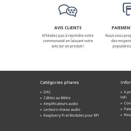
AVIS CLIENTS
PAIEMENT
N'hésitez pas à rejoindre notre
Nous vous prop
communauté en laissant votre
des moyens
avis sur un produit !
populaires 
Catégories phares
Info
»
DAC
»
A pr
HiFi
»
Câbles au Mètre
»
Cond
»
Amplificateurs audio
»
Pai
»
Lecteurs réseau audio
»
Nou
»
Raspberry Pi et Modules pour RPI