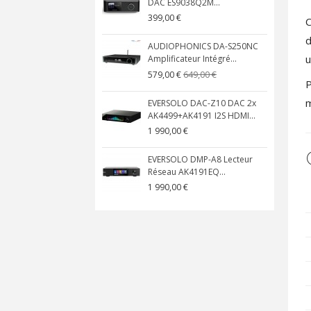
DAC ES9038Q2M...
399,00 €
C
d
AUDIOPHONICS DA-S250NC
u
Amplificateur Intégré...
649,00 €
579,00 €
P
m
EVERSOLO DAC-Z10 DAC 2x
AK4499+AK4191 I2S HDMI...
1 990,00 €
EVERSOLO DMP-A8 Lecteur
Réseau AK4191EQ...
1 990,00 €