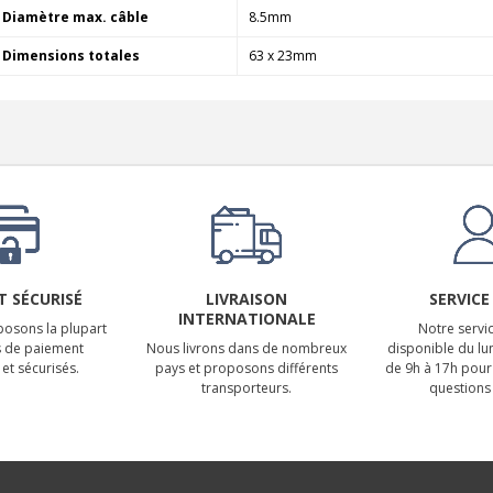
Diamètre max. câble
8.5mm
Dimensions totales
63 x 23mm
 SÉCURISÉ
LIVRAISON
SERVICE
INTERNATIONALE
osons la plupart
Notre servic
 de paiement
Nous livrons dans de nombreux
disponible du lu
et sécurisés.
pays et proposons différents
de 9h à 17h pour
transporteurs.
questions 