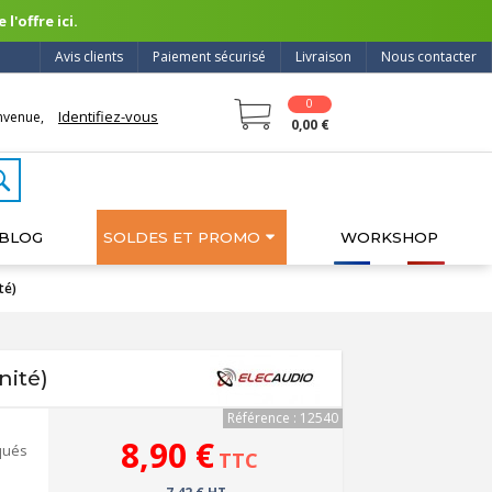
l'offre ici.
Avis clients
Paiement sécurisé
Livraison
Nous contacter
0
Identifiez-vous
nvenue,
0,00 €
BLOG
SOLDES ET PROMO
WORKSHOP
té)
nité)
Référence : 12540
8,90 €
aqués
TTC