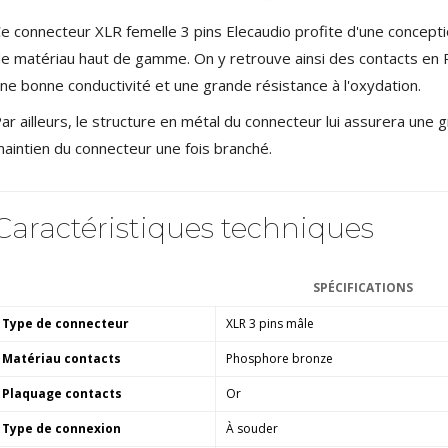
Amplificateur Intégré...
790,00 €
e connecteur XLR femelle 3 pins Elecaudio profite d'une conception
e matériau haut de gamme. On y retrouve ainsi des contacts en
DAN CLARK AUDIO AEON 2
ne bonne conductivité et une grande résistance à l'oxydation.
CLOSED NOIRE Casque...
919,00 €
ar ailleurs, le structure en métal du connecteur lui assurera une 
aintien du connecteur une fois branché.
EVERSOLO DMP-A6 MASTER
EDITION GEN 2 Lecteur...
1 290,00 €
Caractéristiques techniques
LUXSIN X9 DAC Amplificateur
Casque AK4191 +...
1 099,00 €
SPÉCIFICATIONS
Type de connecteur
XLR 3 pins mâle
Matériau contacts
Phosphore bronze
Plaquage contacts
Or
Type de connexion
À souder