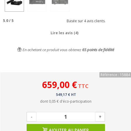
5.0
/
5
Basée sur
4
avis clients.
Lire les avis (4)
En achetant ce produit vous obtenez
65
points de fidélité
Référence : 15884
659,00 €
TTC
549,17 € HT
dont
0,05 €
d'éco-participation
-
+
AJOUTER AU PANIER