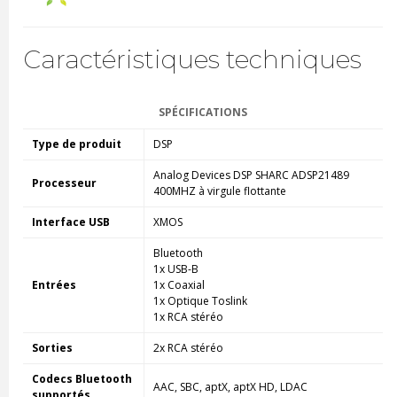
Caractéristiques techniques
SPÉCIFICATIONS
Type de produit
DSP
Analog Devices DSP SHARC ADSP21489
Processeur
400MHZ à virgule flottante
Interface USB
XMOS
Bluetooth
1x USB-B
Entrées
1x Coaxial
1x Optique Toslink
1x RCA stéréo
Sorties
2x RCA stéréo
Codecs Bluetooth
AAC, SBC, aptX, aptX HD, LDAC
supportés