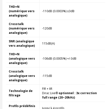
THD+N
(numérique vers
-110dB (0.0003%) ±3dB
analogique)
Crosstalk
(numérique vers
-120dB
analogique)
SNR (analogique
115dB(A)
vers analogique)
THD+N
(analogique vers
-106dB (0.0005%) +/-3dB
analogique)
Crosstalk
(analogique vers
-115dB
analogique)
FIR + IIR
Technologie de
Dirac Live®
optionnel : 3x correction
filtrage
full range (20~20kHz)
Profils prédéfinis
Jusqu'à 4 profils