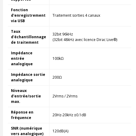
Fonction
d'enregistrement
Traitement sorties 4 canaux
via USB
Taux
32bit 96kHz
d'échantillonnage
(32bit 48kHz avec licence Dirac Live®)
de traitement
Impédance
entrée
100kΩ
analogique
Impédance sortie
200Ω
analogique
Niveaux
d'entrée/sortie
2Vrms / 2Vrms
max.
Réponse en
20Hz-20kHz ±0.1dB
fréquence
SNR (numérique
120dB(A)
vers analogique)