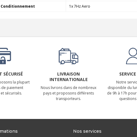
Conditionnement
1x 7Hz Aero
 SÉCURISÉ
LIVRAISON
SERVICE
INTERNATIONALE
osons la plupart
Notre servic
 de paiement
Nous livrons dans de nombreux
disponible du lu
et sécurisés.
pays et proposons différents
de 9h à 17h pour
transporteurs.
questions 
rmations
Nos services