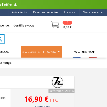
l'offre ici.
Avis clients
Paiement sécurisé
Livraison
Nous contacter
0
Identifiez-vous
nvenue,
0,00 €
BLOG
SOLDES ET PROMO
WORKSHOP
Hz Rouge
Référence : 21516
16,90 €
ible
TTC