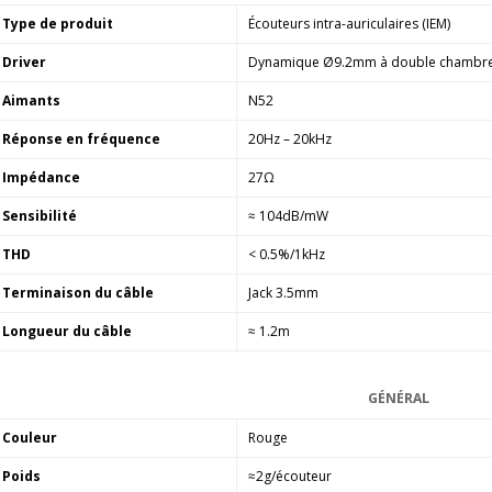
Type de produit
Écouteurs intra-auriculaires (IEM)
Driver
Dynamique Ø9.2mm à double chambr
Aimants
N52
Réponse en fréquence
20Hz – 20kHz
Impédance
27Ω
Sensibilité
≈ 104dB/mW
THD
< 0.5%/1kHz
Terminaison du câble
Jack 3.5mm
Longueur du câble
≈ 1.2m
GÉNÉRAL
Couleur
Rouge
Poids
≈2g/écouteur