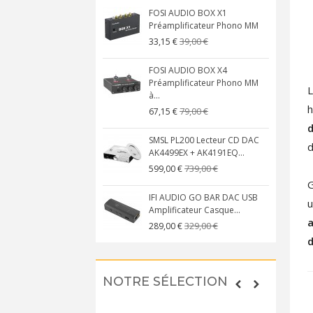
FOSI AUDIO BOX X1
Préamplificateur Phono MM
39,00 €
33,15 €
FOSI AUDIO BOX X4
Préamplificateur Phono MM
à...
h
79,00 €
67,15 €
SMSL PL200 Lecteur CD DAC
d
AK4499EX + AK4191EQ...
739,00 €
599,00 €
G
IFI AUDIO GO BAR DAC USB
u
Amplificateur Casque...
a
329,00 €
289,00 €
d
NOTRE SÉLECTION