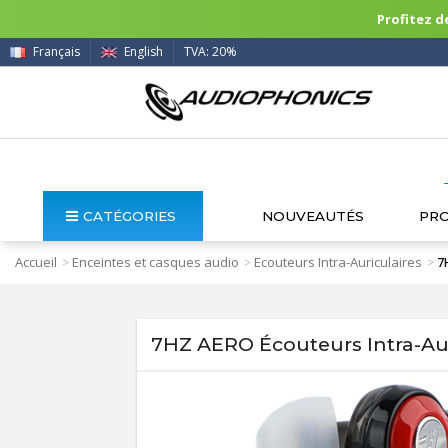
Profitez de
Français
English
TVA: 20%
CATÉGORIES
NOUVEAUTÉS
PR
Accueil
Enceintes et casques audio
Ecouteurs Intra-Auriculaires
>
>
>
7
7HZ AERO Écouteurs Intra-Au