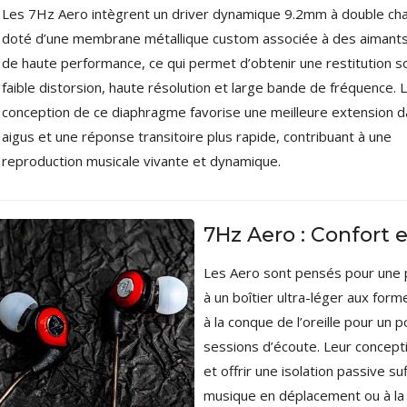
AUDIOPHONICS DAW-S250NC
Les 7Hz Aero intègrent un driver dynamique 9.2mm à double c
Amplificateur Intégré...
doté d’une membrane métallique custom associée à des aimant
790,00 €
de haute performance, ce qui permet d’obtenir une restitution s
DAN CLARK AUDIO AEON 2
faible distorsion, haute résolution et large bande de fréquence. 
CLOSED NOIRE Casque...
conception de ce diaphragme favorise une meilleure extension d
919,00 €
aigus et une réponse transitoire plus rapide, contribuant à une
EVERSOLO DMP-A6 MASTER
reproduction musicale vivante et dynamique.
EDITION GEN 2 Lecteur...
1 290,00 €
LUXSIN X9 DAC Amplificateur
7Hz Aero : Confort
Casque AK4191 +...
1 099,00 €
Les Aero sont pensés pour une 
à un boîtier ultra-léger aux for
à la conque de l’oreille pour un
sessions d’écoute. Leur concepti
et offrir une isolation passive s
musique en déplacement ou à la