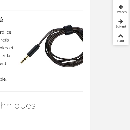
Précédent
é
Suivant
rd, ce
reils
Haut
bles et
et la
ment
ble.
chniques