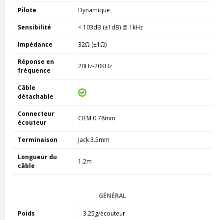
Pilote
Dynamique
Sensibilité
< 103dB (±1dB) @ 1kHz
Impédance
32Ω (±1Ω)
Réponse en
20Hz-20KHz
fréquence
Câble
détachable
Connecteur
CIEM 0.78mm
écouteur
Terminaison
Jack 3.5mm
Longueur du
1.2m
câble
GÉNÉRAL
Poids
3.25g/écouteur