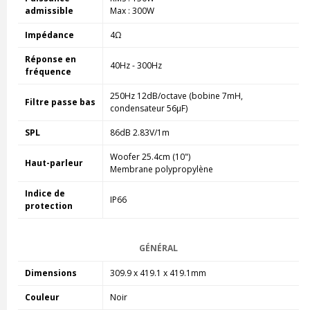
admissible
Max : 300W
Impédance
4Ω
Réponse en
40Hz - 300Hz
fréquence
250Hz 12dB/octave (bobine 7mH,
Filtre passe bas
condensateur 56µF)
SPL
86dB 2.83V/1m
Woofer 25.4cm (10")
Haut-parleur
Membrane polypropylène
Indice de
IP66
protection
GÉNÉRAL
Dimensions
309.9 x 419.1 x 419.1mm
Couleur
Noir