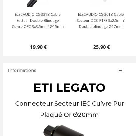
 CS-361B Câble
OYAIDE TUNAMI V2 Câble
FURUTECH FP-S55
C PTFE 3x2.5mm²
secteur Cuivre 102 SSC 4.5mm²
EDITION Câble Sec
lindage Ø17mm
Ø15mm
OFC Nano Liquide
Traitement Alph
Ø18m
5,90 €
95,00 €
209,00
Informations
ETI LEGATO
Connecteur Secteur IEC Cuivre Pur
Plaqué Or Ø20mm