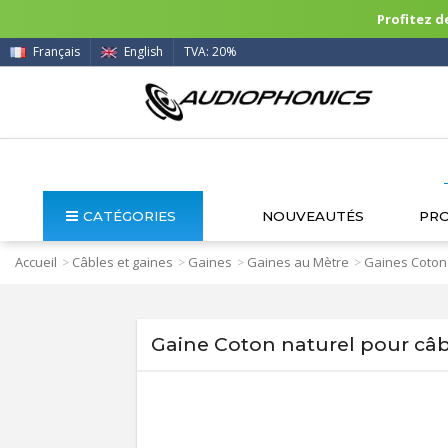
Profitez de
Français
English
TVA: 20%
CATÉGORIES
NOUVEAUTÉS
PR
Accueil
Câbles et gaines
Gaines
Gaines au Mètre
Gaines Coton
>
>
>
>
Gaine Coton naturel pour c