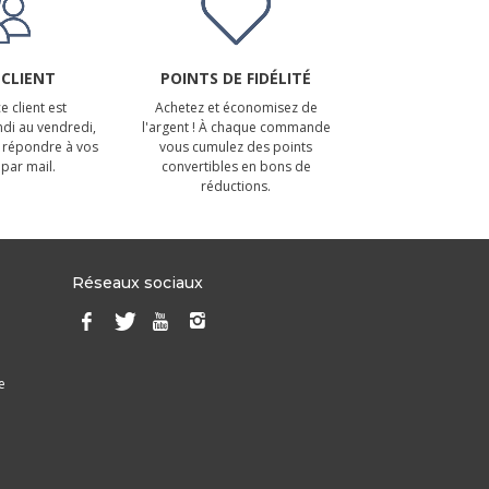
 CLIENT
POINTS DE FIDÉLITÉ
e client est
Achetez et économisez de
ndi au vendredi,
l'argent ! À chaque commande
 répondre à vos
vous cumulez des points
par mail.
convertibles en bons de
réductions.
Réseaux sociaux
e