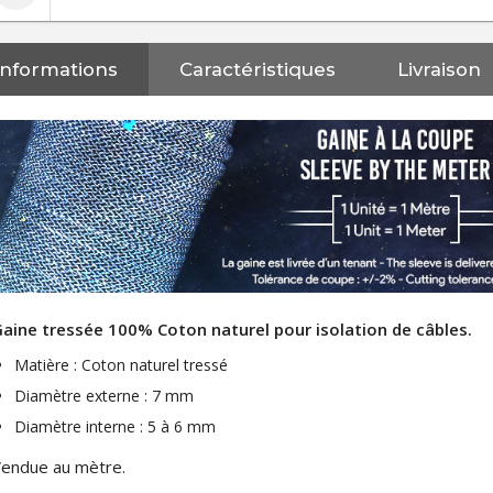
Informations
Caractéristiques
Livraison
aine tressée 100% Coton naturel pour isolation de câbles.
Matière : Coton naturel tressé
Diamètre externe : 7 mm
Diamètre interne : 5 à 6 mm
endue au mètre.
NEUTRIK NC3FXX Connecteur
XLR Femelle 3 Pôles...