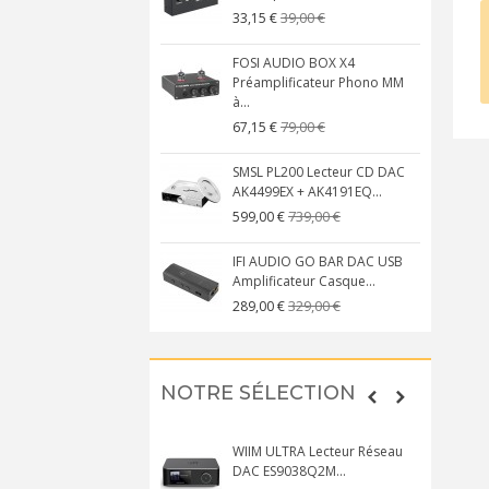
39,00 €
33,15 €
FOSI AUDIO BOX X4
Préamplificateur Phono MM
à...
79,00 €
67,15 €
SMSL PL200 Lecteur CD DAC
AK4499EX + AK4191EQ...
739,00 €
599,00 €
IFI AUDIO GO BAR DAC USB
Amplificateur Casque...
329,00 €
289,00 €
NOTRE SÉLECTION
WIIM ULTRA Lecteur Réseau
DAC ES9038Q2M...