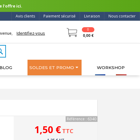
l'offre ici.
Avis clients
Paiement sécurisé
Livraison
Nous contacter
0
Identifiez-vous
nvenue,
0,00 €
BLOG
SOLDES ET PROMO
WORKSHOP
Référence : 6340
1,50 €
TTC