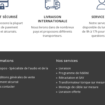
 SÉCURISÉ
LIVRAISON
SERVICE
INTERNATIONALE
osons la plupart
Notre servic
 de paiement
Nous livrons dans de nombreux
disponible du lu
et sécurisés.
pays et proposons différents
de 9h à 17h pour
transporteurs.
questions 
rmations
Nos services
opos - Spécialiste de l'audio et de la
»
Livraison
»
Programme de fidélité
itions générales de vente
»
Rétractation et SAV
ement sécurisé
»
Transformateur torique sur mesur
s contacter
»
Montage de câble sur mesure
»
Livraison offerte