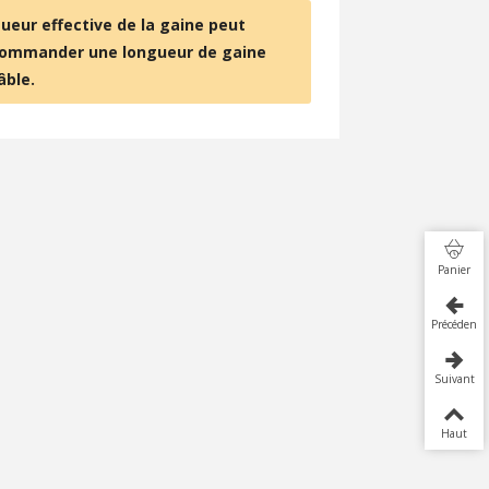
gueur effective de la gaine peut
 commander une longueur de gaine
âble.
Panier
Précédent
Suivant
Haut