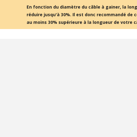
4,95 €
4,30 €
En fonction du diamètre du câble à gainer, la lon
réduire jusqu'à 30%. Il est donc recommandé de
[GRADE B] DAYTON AUDIO
au moins 30% supérieure à la longueur de votre c
MKSX4 Enceinte Subwoofer...
179,90 €
149,00 €
AUDIOPHONICS DA-S250NC
Amplificateur Intégré...
649,00 €
579,00 €
FOSI AUDIO CA30
Amplificateur 4 Voies pour...
159,99 €
135,99 €
AUDIOPHONICS DAW-S250NC
Amplificateur Intégré...