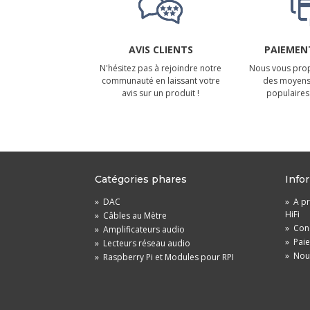
AVIS CLIENTS
PAIEMENT
N'hésitez pas à rejoindre notre
Nous vous prop
communauté en laissant votre
des moyens
avis sur un produit !
populaires 
Catégories phares
Info
»
DAC
»
A pr
HiFi
»
Câbles au Mètre
»
Cond
»
Amplificateurs audio
»
Pai
»
Lecteurs réseau audio
»
Nou
»
Raspberry Pi et Modules pour RPI