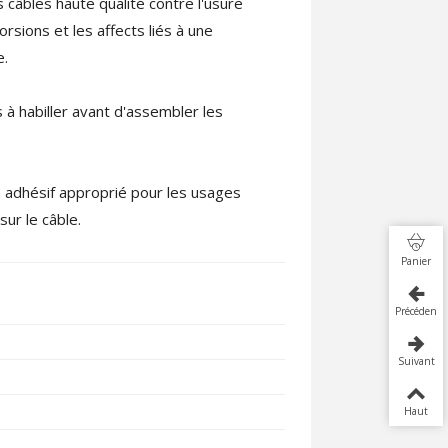
 câbles haute qualité contre l'usure
rsions et les affects liés à une
e.
s à habiller avant d'assembler les
n adhésif approprié pour les usages
sur le câble.
Panier
Précédent
Suivant
Haut