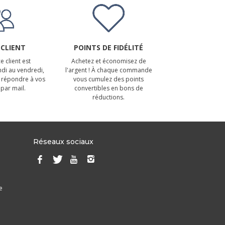
 CLIENT
POINTS DE FIDÉLITÉ
e client est
Achetez et économisez de
ndi au vendredi,
l'argent ! À chaque commande
 répondre à vos
vous cumulez des points
par mail.
convertibles en bons de
réductions.
Réseaux sociaux
e