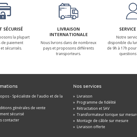
 SÉCURISÉ
LIVRAISON
SERVICE
INTERNATIONALE
osons la plupart
Notre servic
 de paiement
Nous livrons dans de nombreux
disponible du lu
et sécurisés.
pays et proposons différents
de 9h à 17h pour
transporteurs.
questions 
rmations
Nos services
opos - Spécialiste de l'audio et de la
»
Livraison
»
Programme de fidélité
itions générales de vente
»
Rétractation et SAV
ement sécurisé
»
Transformateur torique sur mesur
s contacter
»
Montage de câble sur mesure
»
Livraison offerte