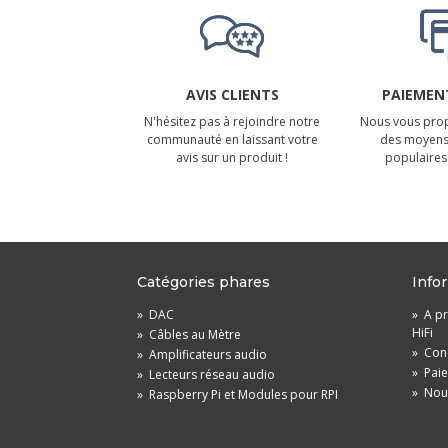
AVIS CLIENTS
PAIEMENT
N'hésitez pas à rejoindre notre
Nous vous prop
communauté en laissant votre
des moyens
avis sur un produit !
populaires 
Catégories phares
Info
»
DAC
»
A pr
HiFi
»
Câbles au Mètre
»
Cond
»
Amplificateurs audio
»
Pai
»
Lecteurs réseau audio
»
Nou
»
Raspberry Pi et Modules pour RPI