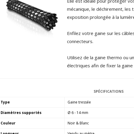
Elle est idéale pour protéger vos
XLR Femelle 3 Pôles...
mécanique, le déchirement, les to
4,95 €
4,30 €
exposition prolongée à la lumièr
[GRADE B] DAYTON AUDIO
MKSX4 Enceinte Subwoofer...
Enfilez votre gaine sur les câble
179,90 €
149,00 €
connecteurs.
AUDIOPHONICS DA-S250NC
Amplificateur Intégré...
Utilisez de la gaine thermo ou u
649,00 €
579,00 €
électriques afin de fixer la gaine 
FOSI AUDIO CA30
Amplificateur 4 Voies pour...
159,99 €
135,99 €
SPÉCIFICATIONS
Type
Gaine tressée
Diamètres supportés
Ø 6 - 14 mm
Couleur
Noir & Blanc
AUDIOPHONICS DAW-S250NC
Longueur
Vendu au mètre