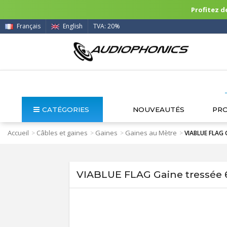
Profitez de
Français
English
TVA: 20%
CATÉGORIES
NOUVEAUTÉS
PR
Accueil
Câbles et gaines
Gaines
Gaines au Mètre
>
>
>
>
VIABLUE FLAG 
VIABLUE FLAG Gaine tressée