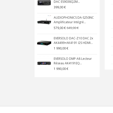
DAC ES9038Q2M...
399,00 €
AUDIOPHONICS DA-S250NC
Amplificateur Intégré...
649,00 €
579,00 €
EVERSOLO DAC-Z10 DAC 2x
AK4499+AK4191 I2S HDMI...
1 990,00 €
EVERSOLO DMP-A8 Lecteur
Réseau AK4191EQ...
1 990,00 €