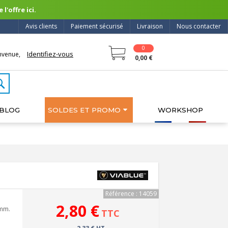
l'offre ici.
Avis clients
Paiement sécurisé
Livraison
Nous contacter
0
Identifiez-vous
nvenue,
0,00 €
BLOG
SOLDES ET PROMO
WORKSHOP
Référence : 14059
2,80 €
 mm.
TTC