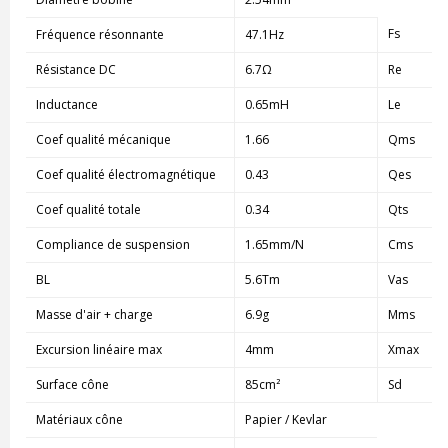
Fs
Fréquence résonnante
47.1Hz
Résistance DC
6.7Ω
Re
Inductance
0.65mH
Le
Coef qualité mécanique
1.66
Qms
Coef qualité électromagnétique
0.43
Qes
Coef qualité totale
0.34
Qts
Compliance de suspension
1.65mm/N
Cms
BL
5.6Tm
Vas
Masse d'air + charge
6.9g
Mms
Excursion linéaire max
4mm
Xmax
Surface cône
85cm²
Sd
Matériaux cône
Papier / Kevlar