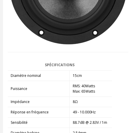
SPÉCIFICATIONS
Diamètre nominal
15cm
RMS: 40Watts
Puissance
Max: 65Watts
Impédance
8Ω
Réponse en fréquence
49 - 10.000Hz
Sensibilité
88.7dB @ 2.83V / 1m
Diamètre bobine
2.54mm