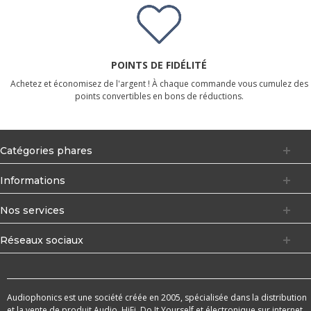
POINTS DE FIDÉLITÉ
Achetez et économisez de l'argent ! À chaque commande vous cumulez des
points convertibles en bons de réductions.
Catégories phares
Informations
Nos services
Réseaux sociaux
Audiophonics est une société créée en 2005, spécialisée dans la distribution
et la vente de produit Audio, HiFi, Do It Yourself et électronique sur internet.