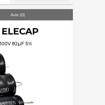
Avis (0)
 ELECAP
 100V 82µF 5%