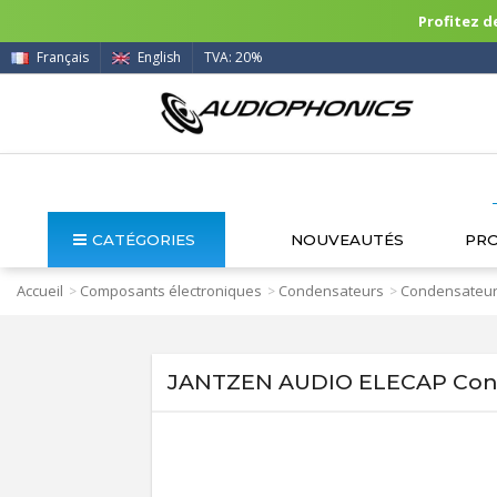
Profitez de
Français
English
TVA: 20%
CATÉGORIES
NOUVEAUTÉS
PR
Accueil
Composants électroniques
Condensateurs
Condensateur
>
>
>
JANTZEN AUDIO ELECAP Conde