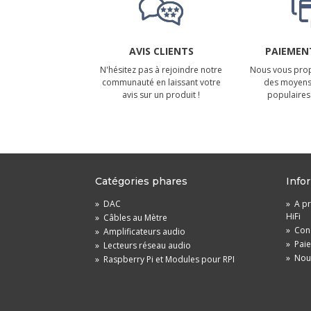
AVIS CLIENTS
PAIEMENT
N'hésitez pas à rejoindre notre
Nous vous prop
communauté en laissant votre
des moyens
avis sur un produit !
populaires 
Catégories phares
Info
»
DAC
»
A pr
HiFi
»
Câbles au Mètre
»
Cond
»
Amplificateurs audio
»
Pai
»
Lecteurs réseau audio
»
Nou
»
Raspberry Pi et Modules pour RPI