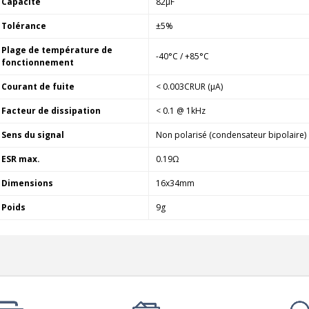
Capacité
82µF
790,00 €
Tolérance
±5%
DAN CLARK AUDIO AEON 2
CLOSED NOIRE Casque...
Plage de température de
-40°C / +85°C
919,00 €
fonctionnement
Courant de fuite
< 0.003CRUR (µA)
EVERSOLO DMP-A6 MASTER
EDITION GEN 2 Lecteur...
Facteur de dissipation
< 0.1 @ 1kHz
1 290,00 €
Sens du signal
Non polarisé (condensateur bipolaire)
LUXSIN X9 DAC Amplificateur
Casque AK4191 +...
ESR max.
0.19Ω
1 099,00 €
Dimensions
16x34mm
Poids
9g