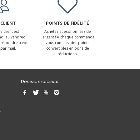
 CLIENT
POINTS DE FIDÉLITÉ
e client est
Achetez et économisez de
ndi au vendredi,
l'argent ! À chaque commande
 répondre à vos
vous cumulez des points
par mail.
convertibles en bons de
réductions.
Réseaux sociaux
e