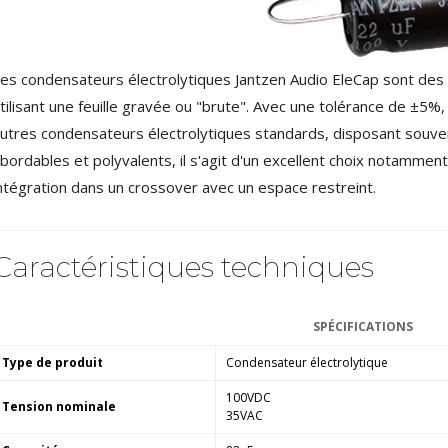
4,95 €
4,30 €
[GRADE B] DAYTON AUDIO
es condensateurs électrolytiques Jantzen Audio EleCap sont des
MKSX4 Enceinte Subwoofer...
179,90 €
149,00 €
tilisant une feuille gravée ou "brute". Avec une tolérance de ±5%, 
utres condensateurs électrolytiques standards, disposant souven
AUDIOPHONICS DA-S250NC
bordables et polyvalents, il s'agit d'un excellent choix notamme
Amplificateur Intégré...
649,00 €
579,00 €
ntégration dans un crossover avec un espace restreint.
FOSI AUDIO CA30
Amplificateur 4 Voies pour...
Caractéristiques techniques
159,99 €
135,99 €
SPÉCIFICATIONS
Type de produit
Condensateur électrolytique
100VDC
Tension nominale
35VAC
AUDIOPHONICS DAW-S250NC
Amplificateur Intégré...