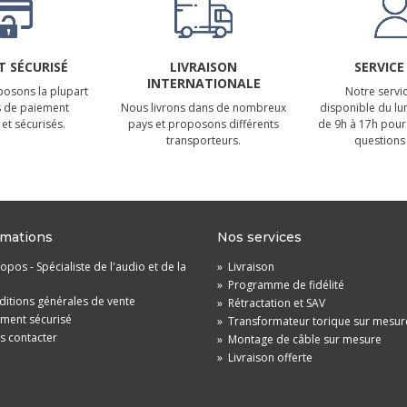
 SÉCURISÉ
LIVRAISON
SERVICE
INTERNATIONALE
osons la plupart
Notre servic
 de paiement
Nous livrons dans de nombreux
disponible du lu
et sécurisés.
pays et proposons différents
de 9h à 17h pour
transporteurs.
questions 
rmations
Nos services
opos - Spécialiste de l'audio et de la
»
Livraison
»
Programme de fidélité
itions générales de vente
»
Rétractation et SAV
ement sécurisé
»
Transformateur torique sur mesur
s contacter
»
Montage de câble sur mesure
»
Livraison offerte