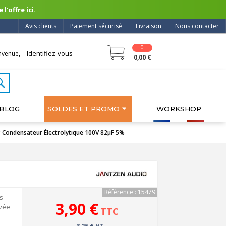
l'offre ici.
Avis clients
Paiement sécurisé
Livraison
Nous contacter
0
Identifiez-vous
nvenue,
0,00 €
BLOG
SOLDES ET PROMO
WORKSHOP
Condensateur Électrolytique 100V 82µF 5%
Référence : 15479
s
3,90 €
avée
TTC
a