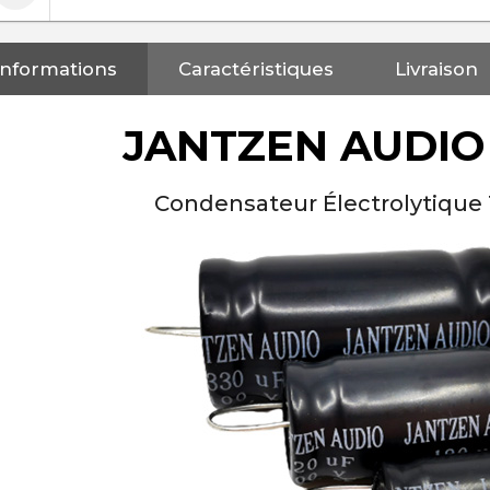
Informations
Caractéristiques
Livraison
JANTZEN AUDIO
Condensateur Électrolytique
NEUTRIK NC3FXX Connecteur
XLR Femelle 3 Pôles...