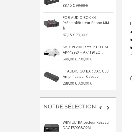
39,00 €
33,15 €
FOSI AUDIO BOX X4
L
Préamplificateur Phono MM
à...
u
79,00 €
67,15 €
a
a
SMSL PL200 Lecteur CD DAC
AK4499EX + AK4191EQ...
i
739,00 €
599,00 €
IFI AUDIO GO BAR DAC USB
Amplificateur Casque...
329,00 €
289,00 €
NOTRE SÉLECTION
WIIM ULTRA Lecteur Réseau
DAC ES9038Q2M...