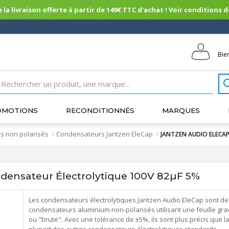
 la livraison offerte à partir de 149€ TTC d'achat ! Voir conditions de 
Bie
OMOTIONS
RECONDITIONNÉS
MARQUES
s non polarisés
Condensateurs Jantzen EleCap
>
>
JANTZEN AUDIO ELECAP 
nsateur Électrolytique 100V 82µF 5%
Les condensateurs électrolytiques Jantzen Audio EleCap sont de
condensateurs aluminium non-polarisés utilisant une feuille gr
ou "brute". Avec une tolérance de ±5%, ils sont plus précis que l