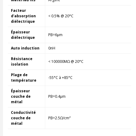
Facteur
d'absorption
< 0.5% @ 20°C
diélectrique
Épaisseur
PB=6µm
diélectrique
Auto induction
0nH
Résistance
< 100000MΩ @ 20°C
isolation
Plage de
-55°C à +85°C
température
Épaisseur
couche de
PB=0.4µm
métal
Conductivité
couche de
PB=2.5Ω/cm²
métal