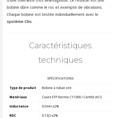
d'une tolérance très avantageuse. Le résultat est une
bobine dûre comme le roc et exempte de vibrations.
Chaque bobine est testée individuellement avec le
système Clio
.
Caractéristiques
techniques
SPÉCIFICATIONS
Type de produit
Bobine à ruban ciré
Matériaux
Cuivre ETP Norme C11000 / Certifié IACS
Inductance
0.5mH ±2%
RDC
0.13Ω ±2%