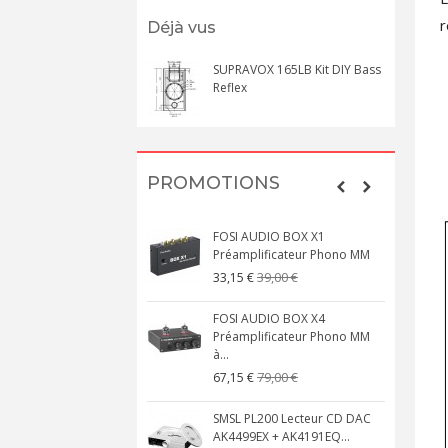
r
Déjà vus
SUPRAVOX 165LB Kit DIY Bass
Reflex
PROMOTIONS
FOSI AUDIO BOX X1
Préamplificateur Phono MM
39,00 €
33,15 €
FOSI AUDIO BOX X4
Préamplificateur Phono MM
à...
79,00 €
67,15 €
SMSL PL200 Lecteur CD DAC
AK4499EX + AK4191EQ...