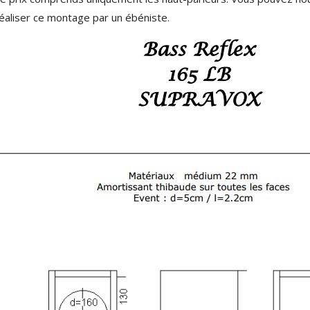
éaliser ce montage par un ébéniste.
NEUTRIK NC3FXX Connecteur
XLR Femelle 3 Pôles...
4,95 €
4,30 €
[GRADE B] DAYTON AUDIO
MKSX4 Enceinte Subwoofer...
179,90 €
149,00 €
AUDIOPHONICS DA-S250NC
Amplificateur Intégré...
649,00 €
579,00 €