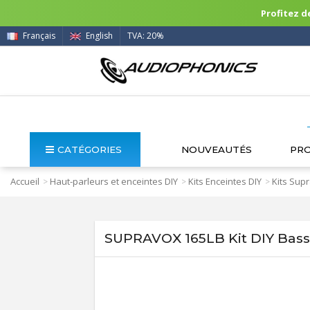
Profitez de
Français
English
TVA: 20%
CATÉGORIES
NOUVEAUTÉS
PR
Accueil
Haut-parleurs et enceintes DIY
Kits Enceintes DIY
Kits Sup
>
>
>
SUPRAVOX 165LB Kit DIY Bass