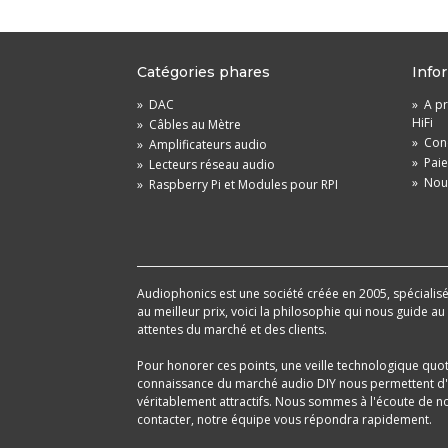
Catégories phares
Info
»
DAC
»
A pr
HiFi
»
Câbles au Mètre
»
Cond
»
Amplificateurs audio
»
Pai
»
Lecteurs réseau audio
»
Nou
»
Raspberry Pi et Modules pour RPI
Audiophonics est une société créée en 2005, spécialisée 
au meilleur prix, voici la philosophie qui nous guide a
attentes du marché et des clients.
Pour honorer ces points, une veille technologique quo
connaissance du marché audio DIY nous permettent d'im
véritablement attractifs. Nous sommes à l'écoute de nos
contacter, notre équipe vous répondra rapidement.