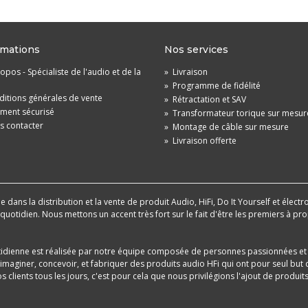
rmations
Nos services
opos - Spécialiste de l'audio et de la
»
Livraison
»
Programme de fidélité
itions générales de vente
»
Rétractation et SAV
ement sécurisé
»
Transformateur torique sur mesur
s contacter
»
Montage de câble sur mesure
»
Livraison offerte
dans la distribution et la vente de produit Audio, HiFi, Do It Yourself et électr
u quotidien. Nous mettons un accent très fort sur le fait d'être les premiers à
tidienne est réalisée par notre équipe composée de personnes passionnées et 
aginer, concevoir, et fabriquer des produits audio HFi qui ont pour seul but d
 clients tous les jours, c'est pour cela que nous privilégions l'ajout de produ