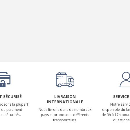
LUXSIN X9 DAC Amplificateur
Casque AK4191 +...
1 099,00 €
 SÉCURISÉ
LIVRAISON
SERVICE
INTERNATIONALE
osons la plupart
Notre servic
 de paiement
Nous livrons dans de nombreux
disponible du lu
et sécurisés.
pays et proposons différents
de 9h à 17h pour
transporteurs.
questions 