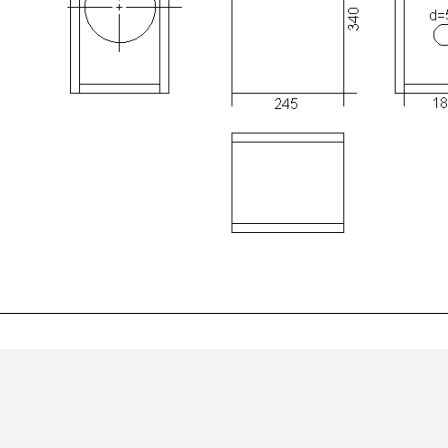
FOSI AUDIO CA30
Amplificateur 4 Voies pour...
159,99 €
135,99 €
AUDIOPHONICS DAW-S250NC
Amplificateur Intégré...
790,00 €
DAN CLARK AUDIO AEON 2
CLOSED NOIRE Casque...
919,00 €
EVERSOLO DMP-A6 MASTER
EDITION GEN 2 Lecteur...
1 290,00 €