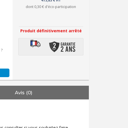
415,83 € HT
dont
0,30 €
d'éco-participation
Produit définitivement arrêté
 ?
Avis (0)
 consulter si vous souhaitez faire