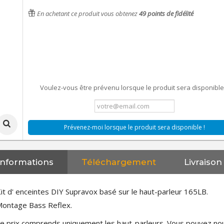
En achetant ce produit vous obtenez
49
points de fidélité
Voulez-vous être prévenu lorsque le produit sera disponible
Prévenez-moi lorsque le produit sera disponible !
Informations
Téléchargement
Livraison
it d' enceintes DIY Supravox basé sur le haut-parleur 165LB.
ontage Bass Reflex.
e prix comprends uniquement les haut-parleurs. Vous pouvez nous