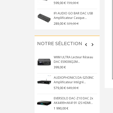
739,00 €
599,00 €
IFI AUDIO GO BAR DAC USB
Amplificateur Casque...
329,00 €
289,00 €
NOTRE SÉLECTION
WIIM ULTRA Lecteur Réseau
DAC ES9038Q2M...
399,00 €
AUDIOPHONICS DA-S250NC
Amplificateur Intégré...
649,00 €
579,00 €
EVERSOLO DAC-Z10 DAC 2x
AK4499+AK4191 I2S HDMI...
1 990,00 €