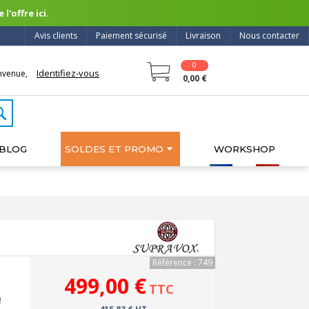
l'offre ici.
Avis clients
Paiement sécurisé
Livraison
Nous contacter
0
Identifiez-vous
nvenue,
0,00 €
BLOG
SOLDES ET PROMO
WORKSHOP
Référence : 749
499,00 €
TTC
!