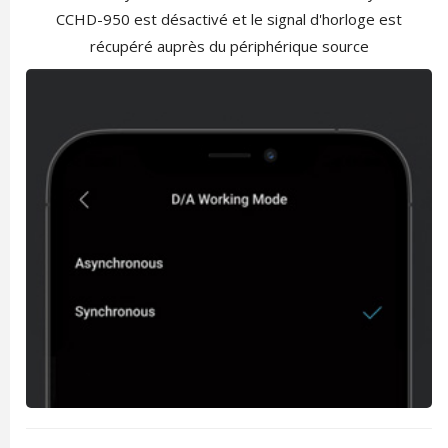
CCHD-950 est désactivé et le signal d'horloge est
récupéré auprès du périphérique source