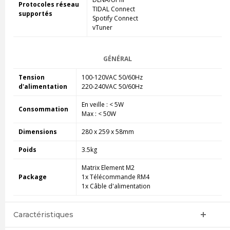
Protocoles réseau
TIDAL Connect
supportés
Spotify Connect
vTuner
GÉNÉRAL
Tension
100-120VAC 50/60Hz
d'alimentation
220-240VAC 50/60Hz
En veille : < 5W
Consommation
Max : < 50W
Dimensions
280 x 259 x 58mm
Poids
3.5kg
Matrix Element M2
Package
1x Télécommande RM4
1x Câble d'alimentation
Caractéristiques