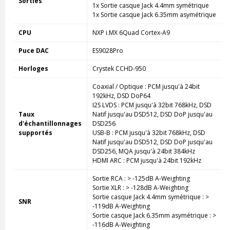
Sorties
1x Sortie casque Jack 4.4mm symétrique
1x Sortie casque Jack 6.35mm asymétrique
CPU
NXP i.MX 6Quad Cortex-A9
Puce DAC
ES9028Pro
Horloges
Crystek CCHD-950
Coaxial / Optique : PCM jusqu'à 24bit
192kHz, DSD DoP64
I2S LVDS : PCM jusqu'à 32bit 768kHz, DSD
Taux
Natif jusqu'au DSD512, DSD DoP jusqu'au
d'échantillonnages
DSD256
supportés
USB-B : PCM jusqu'à 32bit 768kHz, DSD
Natif jusqu'au DSD512, DSD DoP jusqu'au
DSD256, MQA jusqu'à 24bit 384kHz
HDMI ARC : PCM jusqu'à 24bit 192kHz
Sortie RCA : > -125dB A-Weighting
Sortie XLR : > -128dB A-Weighting
Sortie casque Jack 4.4mm symétrique : >
SNR
-119dB A-Weighting
Sortie casque Jack 6.35mm asymétrique : >
-116dB A-Weighting