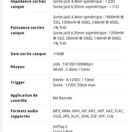
Impédance sorties
Sortie Jack 4.4mm symétrique : < 22Ω
casque
Sortie Jack 6.35mm asymétrique : < 11Ω
Sortie Jack 4.4mm symétrique : 1800mW @
33Ω, 1000mW @ 300Ω, 540mW @ 600Ω,
Puissance sorties
1% THD
casque
Sortie Jack 6.35mm asymétrique : 1200mW
@ 33Ω, 280mW @ 300Ω, 140mW @ 600Ω,
1% THD
Gain sortie casque
+18dB
LAN : 10/100/1000Mbps
Réseau
WLAN : 2.4GHz / 5GHz
Entrée : 6-12VDC < 10mA
Trigger
Sortie : 12VDC 50mA max
Application de
MA Remote
contrôle
Formats audio
MP3, WMA, WAV, AIF, AIFC, AIFF, AAC, FLAC,
supportés
OGG, APE, ALAC, M4A, DSF, DFF, CUE
AirPlay 2
DLNA/UPnP