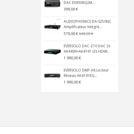
DAC ES9038Q2M...
399,00 €
AUDIOPHONICS DA-S250NC
Amplificateur Intégré...
649,00 €
579,00 €
EVERSOLO DAC-Z10 DAC 2x
AK4499+AK4191 I2S HDMI...
1 990,00 €
EVERSOLO DMP-A8 Lecteur
Réseau AK4191EQ...
1 990,00 €