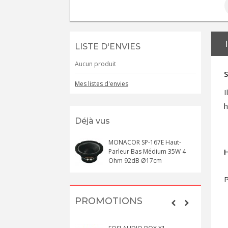
LISTE D'ENVIES
Aucun produit
S
Mes listes d'envies
I
h
Déjà vus
MONACOR SP-167E Haut-
H
Parleur Bas Médium 35W 4
Ohm 92dB Ø17cm
P
PROMOTIONS