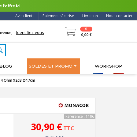
l'offre ici.
Avis clients
Paiement sécurisé
Livraison
Nous contacter
0
Identifiez-vous
nvenue,
0,00 €
BLOG
SOLDES ET PROMO
WORKSHOP
W 4 Ohm 92dB Ø17cm
Référence : 1196
30,90 €
TTC