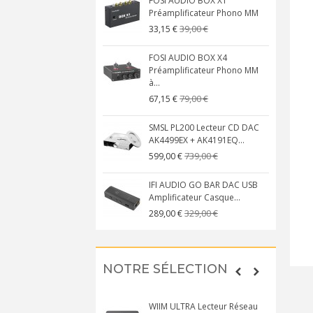
FOSI AUDIO BOX X1
Préamplificateur Phono MM
39,00 €
33,15 €
FOSI AUDIO BOX X4
Préamplificateur Phono MM
à...
79,00 €
67,15 €
SMSL PL200 Lecteur CD DAC
AK4499EX + AK4191EQ...
739,00 €
599,00 €
IFI AUDIO GO BAR DAC USB
Amplificateur Casque...
329,00 €
289,00 €
NOTRE SÉLECTION
WIIM ULTRA Lecteur Réseau