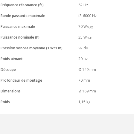
NEUTRIK NC3FXX Connecteur
Fréquence résonance (fs)
62 Hz
XLR Femelle 3 Pôles...
4,95 €
4,30 €
Bande passante maximale
f3-6000 Hz
[GRADE B] DAYTON AUDIO
Puissance maximale
70 W
MAX
MKSX4 Enceinte Subwoofer...
179,90 €
149,00 €
Puissance nominale (P)
35 W
RMS
Pression sonore moyenne (1 W/1 m)
92 dB
AUDIOPHONICS DA-S250NC
Amplificateur Intégré...
Poids aimant
20 oz.
649,00 €
579,00 €
Découpe
Ø 149 mm
FOSI AUDIO CA30
Amplificateur 4 Voies pour...
Profondeur de montage
70 mm
159,99 €
135,99 €
Dimensions
Ø 169 mm
Poids
1,15 kg
AUDIOPHONICS DAW-S250NC