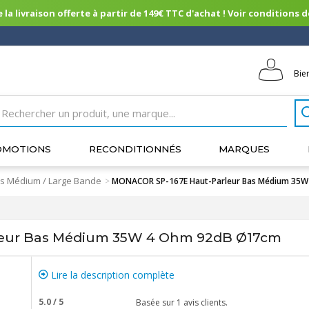
 la livraison offerte à partir de 149€ TTC d'achat ! Voir conditions de 
Bie
OMOTIONS
RECONDITIONNÉS
MARQUES
s Médium / Large Bande
>
MONACOR SP-167E Haut-Parleur Bas Médium 35
eur Bas Médium 35W 4 Ohm 92dB Ø17cm
Lire la description complète
5.0
/
5
Basée sur
1
avis clients.