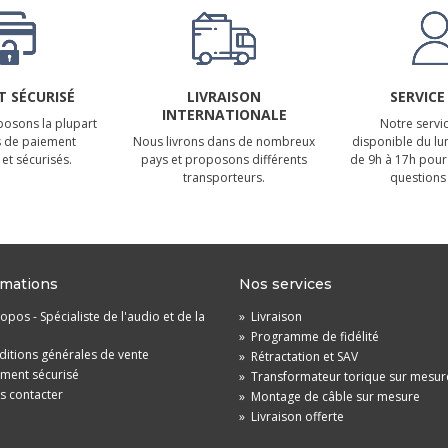
 SÉCURISÉ
LIVRAISON
SERVICE
INTERNATIONALE
osons la plupart
Notre servic
 de paiement
Nous livrons dans de nombreux
disponible du lu
et sécurisés.
pays et proposons différents
de 9h à 17h pour
transporteurs.
questions 
rmations
Nos services
opos - Spécialiste de l'audio et de la
»
Livraison
»
Programme de fidélité
itions générales de vente
»
Rétractation et SAV
ement sécurisé
»
Transformateur torique sur mesur
s contacter
»
Montage de câble sur mesure
»
Livraison offerte