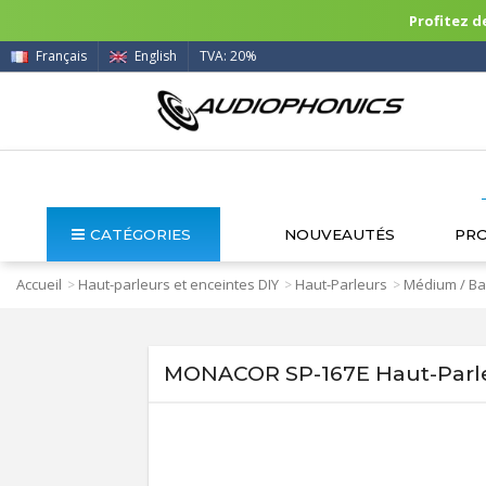
Profitez de
Français
English
TVA: 20%
CATÉGORIES
NOUVEAUTÉS
PR
Accueil
Haut-parleurs et enceintes DIY
Haut-Parleurs
Médium / Ba
>
>
>
MONACOR SP-167E Haut-Parl