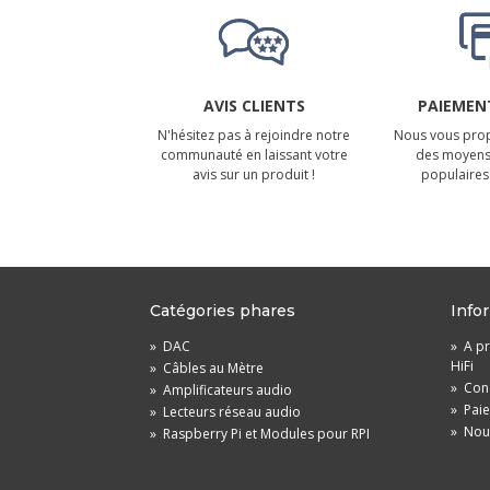
AVIS CLIENTS
PAIEMENT
N'hésitez pas à rejoindre notre
Nous vous prop
communauté en laissant votre
des moyens
avis sur un produit !
populaires 
Catégories phares
Info
»
DAC
»
A pr
HiFi
»
Câbles au Mètre
»
Cond
»
Amplificateurs audio
»
Pai
»
Lecteurs réseau audio
»
Nou
»
Raspberry Pi et Modules pour RPI