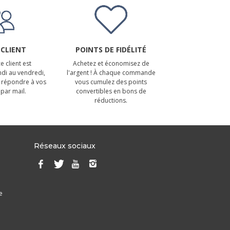
 CLIENT
POINTS DE FIDÉLITÉ
e client est
Achetez et économisez de
ndi au vendredi,
l'argent ! À chaque commande
 répondre à vos
vous cumulez des points
par mail.
convertibles en bons de
réductions.
Réseaux sociaux
e