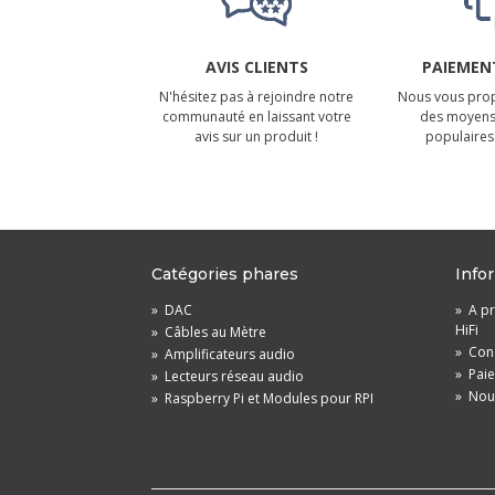
AVIS CLIENTS
PAIEMENT
N'hésitez pas à rejoindre notre
Nous vous prop
communauté en laissant votre
des moyens
avis sur un produit !
populaires 
Catégories phares
Info
»
DAC
»
A pr
HiFi
»
Câbles au Mètre
»
Cond
»
Amplificateurs audio
»
Pai
»
Lecteurs réseau audio
»
Nou
»
Raspberry Pi et Modules pour RPI