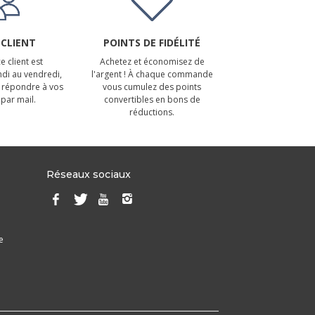
 CLIENT
POINTS DE FIDÉLITÉ
e client est
Achetez et économisez de
ndi au vendredi,
l'argent ! À chaque commande
 répondre à vos
vous cumulez des points
par mail.
convertibles en bons de
réductions.
Réseaux sociaux
e