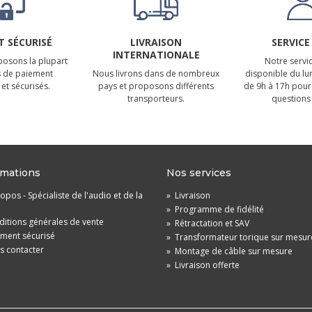
 SÉCURISÉ
LIVRAISON
SERVICE
INTERNATIONALE
osons la plupart
Notre servic
 de paiement
Nous livrons dans de nombreux
disponible du lu
et sécurisés.
pays et proposons différents
de 9h à 17h pour
transporteurs.
questions 
rmations
Nos services
opos - Spécialiste de l'audio et de la
»
Livraison
»
Programme de fidélité
itions générales de vente
»
Rétractation et SAV
ement sécurisé
»
Transformateur torique sur mesur
s contacter
»
Montage de câble sur mesure
»
Livraison offerte