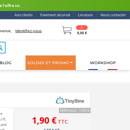
l'offre ici.
Avis clients
Paiement sécurisé
Livraison
Nous contacter
0
Identifiez-vous
nvenue,
0,00 €
BLOG
SOLDES ET PROMO
WORKSHOP
Référence : 13816
de
1,90 €
U.FL
TTC
sant