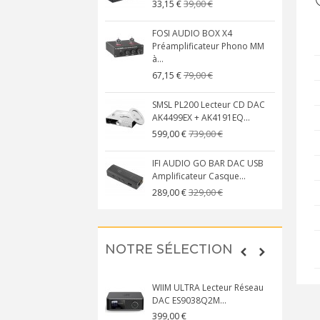
39,00 €
33,15 €
FOSI AUDIO BOX X4
Préamplificateur Phono MM
à...
79,00 €
67,15 €
SMSL PL200 Lecteur CD DAC
AK4499EX + AK4191EQ...
739,00 €
599,00 €
IFI AUDIO GO BAR DAC USB
Amplificateur Casque...
329,00 €
289,00 €
NOTRE SÉLECTION
WIIM ULTRA Lecteur Réseau
DAC ES9038Q2M...
399,00 €