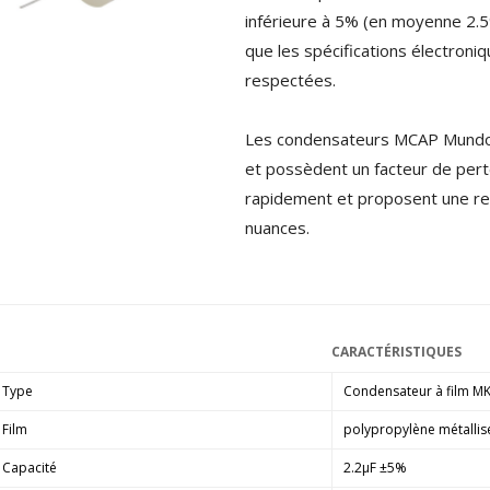
4,95 €
4,30 €
inférieure à 5% (en moyenne 2.5
que les spécifications électron
[GRADE B] DAYTON AUDIO
respectées.
MKSX4 Enceinte Subwoofer...
179,90 €
149,00 €
Les condensateurs MCAP Mundorf
AUDIOPHONICS DA-S250NC
et possèdent un facteur de perte
Amplificateur Intégré...
rapidement et proposent une re
649,00 €
579,00 €
nuances.
FOSI AUDIO CA30
Amplificateur 4 Voies pour...
159,99 €
135,99 €
CARACTÉRISTIQUES
Type
Condensateur à film M
Film
polypropylène métallis
AUDIOPHONICS DAW-S250NC
Capacité
2.2µF ±5%
Amplificateur Intégré...