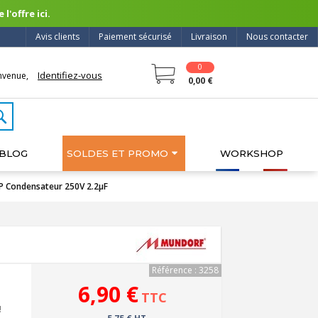
l'offre ici.
Avis clients
Paiement sécurisé
Livraison
Nous contacter
0
Identifiez-vous
nvenue,
0,00 €
BLOG
SOLDES ET PROMO
WORKSHOP
Condensateur 250V 2.2µF
Référence : 3258
6,90 €
TTC
!