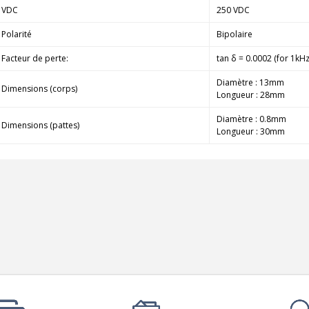
790,00 €
VDC
250 VDC
DAN CLARK AUDIO AEON 2
Polarité
Bipolaire
CLOSED NOIRE Casque...
Facteur de perte:
tan δ = 0.0002 (for 1kH
919,00 €
Diamètre : 13mm
EVERSOLO DMP-A6 MASTER
Dimensions (corps)
Longueur : 28mm
EDITION GEN 2 Lecteur...
1 290,00 €
Diamètre : 0.8mm
Dimensions (pattes)
Longueur : 30mm
LUXSIN X9 DAC Amplificateur
Casque AK4191 +...
1 099,00 €