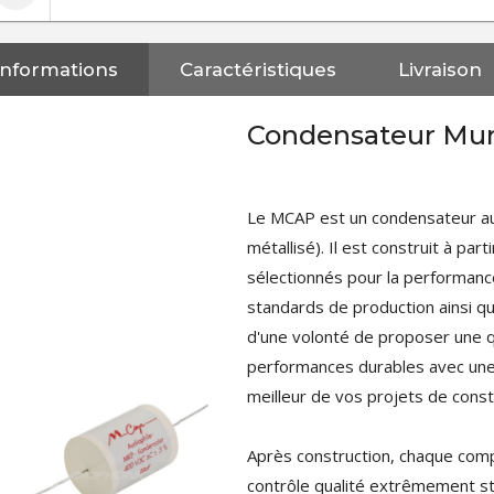
Informations
Caractéristiques
Livraison
Condensateur Mu
Le MCAP est un condensateur a
métallisé). Il est construit à pa
sélectionnés pour la performanc
standards de production ainsi q
d'une volonté de proposer une q
performances durables avec une
meilleur de vos projets de const
Après construction, chaque comp
NEUTRIK NC3FXX Connecteur
contrôle qualité extrêmement str
XLR Femelle 3 Pôles...