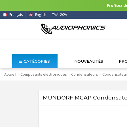
Profitez de
Français
English
TVA: 20%
CATÉGORIES
NOUVEAUTÉS
PR
Accueil
Composants électroniques
Condensateurs
Condensateur
>
>
>
MUNDORF MCAP Condensateu