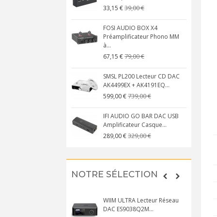
39,00 €
33,15 €
FOSI AUDIO BOX X4
Préamplificateur Phono MM
à...
79,00 €
67,15 €
SMSL PL200 Lecteur CD DAC
AK4499EX + AK4191EQ...
739,00 €
599,00 €
IFI AUDIO GO BAR DAC USB
Amplificateur Casque...
329,00 €
289,00 €
NOTRE SÉLECTION
WIIM ULTRA Lecteur Réseau
DAC ES9038Q2M...