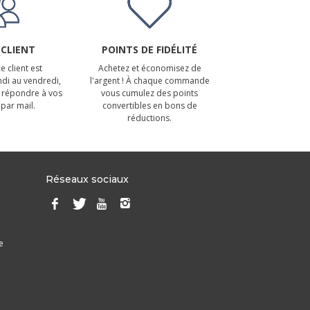
 CLIENT
POINTS DE FIDÉLITÉ
e client est
Achetez et économisez de
ndi au vendredi,
l'argent ! À chaque commande
 répondre à vos
vous cumulez des points
par mail.
convertibles en bons de
réductions.
Réseaux sociaux
e