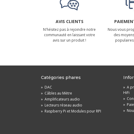
AVIS CLIENTS
PAIEMENT
N'hésitez pas à rejoindre notre
Nous vous prop
communauté en laissant votre
des moyens
avis sur un produit !
populaires 
Catégories phares
Info
»
DAC
»
A pr
HiFi
»
Câbles au Mètre
»
Cond
»
Amplificateurs audio
»
Pai
»
Lecteurs réseau audio
»
Nou
»
Raspberry Pi et Modules pour RPI