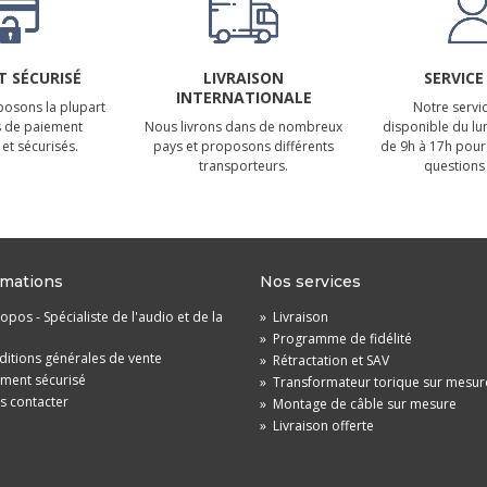
 SÉCURISÉ
LIVRAISON
SERVICE
INTERNATIONALE
osons la plupart
Notre servic
 de paiement
Nous livrons dans de nombreux
disponible du lu
et sécurisés.
pays et proposons différents
de 9h à 17h pour
transporteurs.
questions 
rmations
Nos services
opos - Spécialiste de l'audio et de la
»
Livraison
»
Programme de fidélité
itions générales de vente
»
Rétractation et SAV
ement sécurisé
»
Transformateur torique sur mesur
s contacter
»
Montage de câble sur mesure
»
Livraison offerte