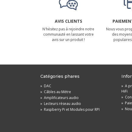
AVIS CLIENTS
PAIEMENT
N'hésitez pas à rejoindre notre
Nous vous prop
communauté en laissant votre
des moyens
avis sur un produit !
populaires 
Catégories phares
Info
»
DAC
»
A pr
HiFi
»
Câbles au Mètre
»
Cond
»
Amplificateurs audio
»
Pai
»
Lecteurs réseau audio
»
Nou
»
Raspberry Pi et Modules pour RPI