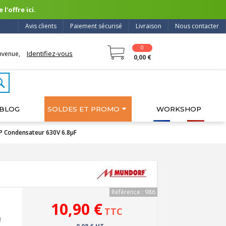
l'offre ici.
Avis clients
Paiement sécurisé
Livraison
Nous contacter
0
Identifiez-vous
nvenue,
0,00 €
BLOG
SOLDES ET PROMO
WORKSHOP
Condensateur 630V 6.8µF
Référence : 986
10,90 €
TTC
!