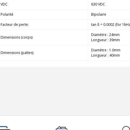
790,00 €
VDC
630 VDC
DAN CLARK AUDIO AEON 2
Polarité
Bipolaire
CLOSED NOIRE Casque...
Facteur de perte:
tan δ = 0.0002 (for 1kH
919,00 €
Diamètre : 24mm
EVERSOLO DMP-A6 MASTER
Dimensions (corps)
Longueur : 39mm
EDITION GEN 2 Lecteur...
1 290,00 €
Diamètre : 1.0mm
Dimensions (pattes)
Longueur : 40mm
LUXSIN X9 DAC Amplificateur
Casque AK4191 +...
1 099,00 €