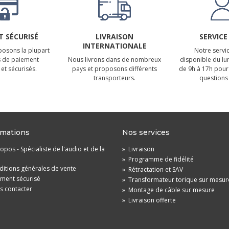
 SÉCURISÉ
LIVRAISON
SERVICE
INTERNATIONALE
osons la plupart
Notre servic
 de paiement
Nous livrons dans de nombreux
disponible du lu
et sécurisés.
pays et proposons différents
de 9h à 17h pour
transporteurs.
questions 
rmations
Nos services
opos - Spécialiste de l'audio et de la
»
Livraison
»
Programme de fidélité
itions générales de vente
»
Rétractation et SAV
ement sécurisé
»
Transformateur torique sur mesur
s contacter
»
Montage de câble sur mesure
»
Livraison offerte