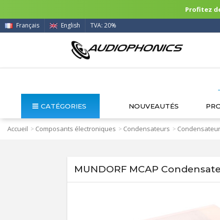
Profitez de
Français
English
TVA: 20%
CATÉGORIES
NOUVEAUTÉS
PR
Accueil
Composants électroniques
Condensateurs
Condensateur
>
>
>
MUNDORF MCAP Condensateu