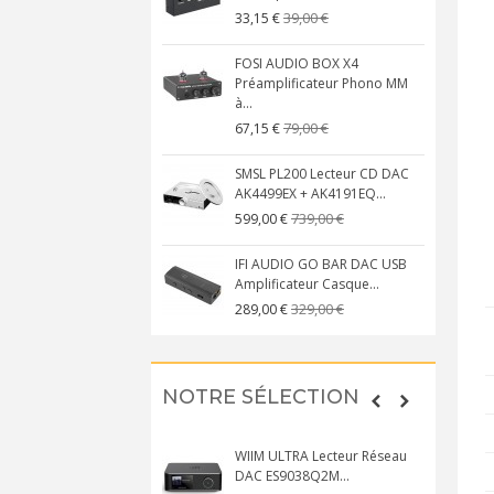
39,00 €
33,15 €
FOSI AUDIO BOX X4
Préamplificateur Phono MM
à...
79,00 €
67,15 €
SMSL PL200 Lecteur CD DAC
AK4499EX + AK4191EQ...
739,00 €
599,00 €
IFI AUDIO GO BAR DAC USB
Amplificateur Casque...
329,00 €
289,00 €
NOTRE SÉLECTION
WIIM ULTRA Lecteur Réseau
DAC ES9038Q2M...