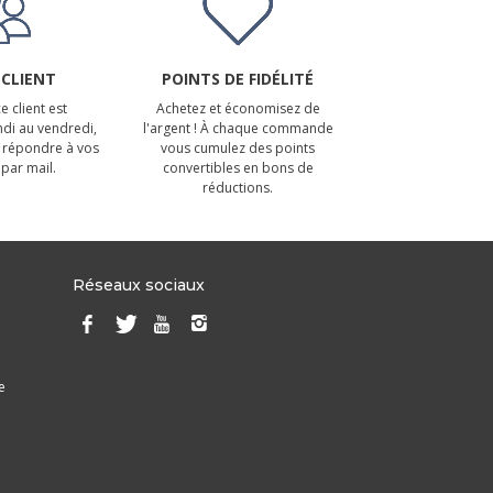
 CLIENT
POINTS DE FIDÉLITÉ
e client est
Achetez et économisez de
ndi au vendredi,
l'argent ! À chaque commande
 répondre à vos
vous cumulez des points
par mail.
convertibles en bons de
réductions.
Réseaux sociaux
e