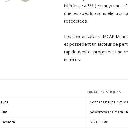
4,95 €
4,30 €
inférieure à 3% (en moyenne 1.5
que les spécifications électron
[GRADE B] DAYTON AUDIO
respectées.
MKSX4 Enceinte Subwoofer...
179,90 €
149,00 €
Les condensateurs MCAP Mundorf
AUDIOPHONICS DA-S250NC
et possèdent un facteur de perte
Amplificateur Intégré...
rapidement et proposent une re
649,00 €
579,00 €
nuances.
FOSI AUDIO CA30
Amplificateur 4 Voies pour...
159,99 €
135,99 €
CARACTÉRISTIQUES
Type
Condensateur à film M
Film
polypropylène métallis
AUDIOPHONICS DAW-S250NC
Capacité
6.80µF ±3%
Amplificateur Intégré...