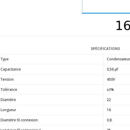
EDITION GEN 2 Lecteur...
1 290,00 €
LUXSIN X9 DAC Amplificateur
Casque AK4191 +...
1 099,00 €
SPÉCIFICATIONS
Type
Condensateu
Capacitance
0,56 µF
Tension
450V
Tolérance
±3%
Diamètre
22
Longueur
16
Diamètre fil connexion
0,8