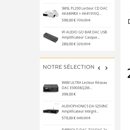
SMSL PL200 Lecteur CD DAC
AK4499EX + AK4191EQ...
739,00 €
599,00 €
IFI AUDIO GO BAR DAC USB
Amplificateur Casque...
329,00 €
289,00 €
NOTRE SÉLECTION
WIIM ULTRA Lecteur Réseau
DAC ES9038Q2M...
399,00 €
AUDIOPHONICS DA-S250NC
Amplificateur Intégré...
649,00 €
579,00 €
EVERSOLO DAC-Z10 DAC 2x