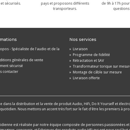
et sécurisés.
pays et proposons différents
de 9h à 17h pour
transporteurs.
questions 
rmations
Nos services
opos - Spécialiste de l'audio et de la
»
Livraison
»
Programme de fidélité
itions générales de vente
»
Rétractation et SAV
ement sécurisé
»
Transformateur torique sur mesur
s contacter
»
Montage de câble sur mesure
»
Livraison offerte
dans la distribution et la vente de produit Audio, HiFi, Do It Yourself et électr
u quotidien. Nous mettons un accent très fort sur le fait d'être les premiers à
tidienne est réalisée par notre équipe composée de personnes passionnées et 
aginer, concevoir, et fabriquer des produits audio HFi qui ont pour seul but d