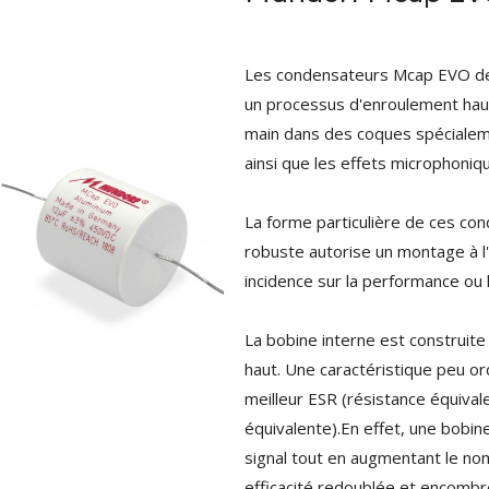
Les condensateurs Mcap EVO de 
un processus d'enroulement haut
main dans des coques spécialeme
ainsi que les effets microphoniq
La forme particulière de ces con
robuste autorise un montage à l'
incidence sur la performance ou l
NEUTRIK NC3FXX Connecteur
La bobine interne est construite 
XLR Femelle 3 Pôles...
4,95 €
4,30 €
haut. Une caractéristique peu ord
meilleur ESR (résistance équival
[GRADE B] DAYTON AUDIO
équivalente).En effet, une bobine
MKSX4 Enceinte Subwoofer...
179,90 €
signal tout en augmentant le no
149,00 €
efficacité redoublée et encombr