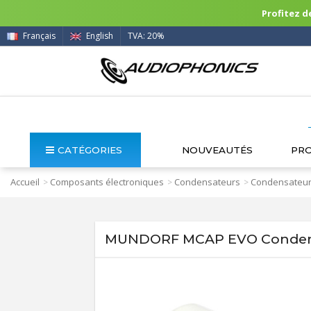
Profitez de
Français
English
TVA: 20%
CATÉGORIES
NOUVEAUTÉS
PR
Accueil
Composants électroniques
Condensateurs
Condensateur
>
>
>
MUNDORF MCAP EVO Condens