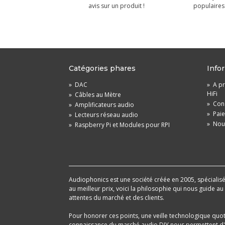
avis sur un produit !
populaires 
Catégories phares
Info
»
DAC
»
A pr
HiFi
»
Câbles au Mètre
»
Cond
»
Amplificateurs audio
»
Pai
»
Lecteurs réseau audio
»
Nou
»
Raspberry Pi et Modules pour RPI
Audiophonics est une société créée en 2005, spécialisée 
au meilleur prix, voici la philosophie qui nous guide a
attentes du marché et des clients.
Pour honorer ces points, une veille technologique quo
connaissance du marché audio DIY nous permettent d'im