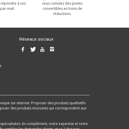
 répondre à vos
vous cumulez des points
par mail.
convertibles en bons de
réductions.
Réseaux sociaux
e
onique sur internet. Proposer des produits qualitatifs
 proposer des produits innovants qui correspondent aux
spécialisées. En complément, notre expertise et notre
e combler les demandes clients, et ce à des prix