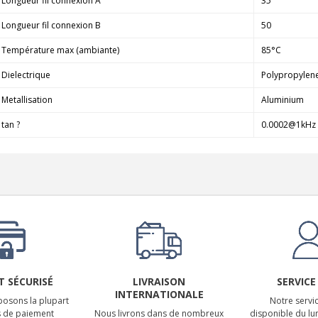
Longueur fil connexion A
35
Longueur fil connexion B
50
Température max (ambiante)
85°C
Dielectrique
Polypropylene
Metallisation
Aluminium
tan ?
0.0002@1kHz 
 SÉCURISÉ
LIVRAISON
SERVICE
INTERNATIONALE
osons la plupart
Notre servic
 de paiement
Nous livrons dans de nombreux
disponible du lu