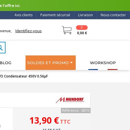
l'offre ici.
Avis clients
Paiement sécurisé
Livraison
Nous contacter
0
Identifiez-vous
nvenue,
0,00 €
BLOG
SOLDES ET PROMO
WORKSHOP
 Condensateur 450V 0.56µF
Référence : 6870
13,90 €
TTC
!