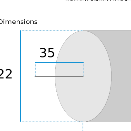
AUDIOPHONICS DA-S250NC
Amplificateur Intégré...
649,00 €
579,00 €
Dimensions
FOSI AUDIO CA30
Amplificateur 4 Voies pour...
159,99 €
135,99 €
AUDIOPHONICS DAW-S250NC
Amplificateur Intégré...
790,00 €
DAN CLARK AUDIO AEON 2
CLOSED NOIRE Casque...
919,00 €
EVERSOLO DMP-A6 MASTER