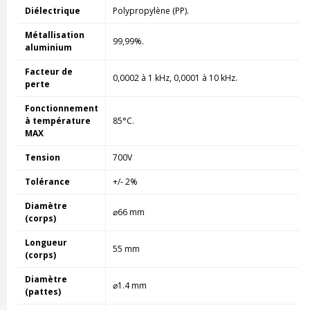
Diélectrique
Polypropylène (PP).
Métallisation
99,99%.
aluminium
Facteur de
0,0002 à 1 kHz, 0,0001 à 10 kHz.
perte
Fonctionnement
à température
85°C.
MAX
Tension
700V
Tolérance
+/- 2%
Diamètre
⌀66 mm
(corps)
Longueur
55 mm
(corps)
Diamètre
⌀1.4 mm
(pattes)