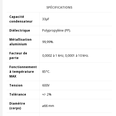
SPÉCIFICATIONS
Capacité
33µF
condensateur
Diélectrique
Polypropylène (PP).
Métallisation
99,99%.
aluminium
Facteur de
0,0002 à 1 kHz, 0,0001 à 10 kHz.
perte
Fonctionnement
à température
85°C.
MAX
Tension
600V
Tolérance
+/- 2%
Diamètre
⌀66 mm
(corps)