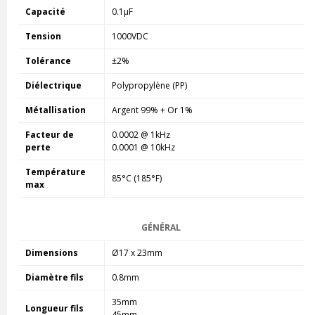
Capacité
0.1µF
Tension
1000VDC
Tolérance
±2%
Diélectrique
Polypropylène (PP)
Métallisation
Argent 99% + Or 1%
Facteur de
0.0002 @ 1kHz
perte
0.0001 @ 10kHz
Température
85°C (185°F)
max
GÉNÉRAL
Dimensions
Ø17 x 23mm
Diamètre fils
0.8mm
35mm
Longueur fils
45mm