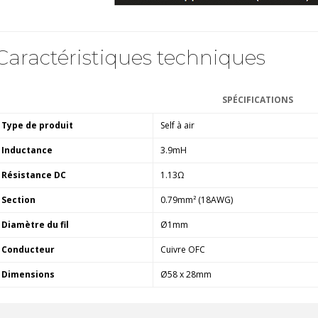
Caractéristiques techniques
SPÉCIFICATIONS
Type de produit
Self à air
Inductance
3.9mH
Résistance DC
1.13Ω
Section
0.79mm² (18AWG)
Diamètre du fil
Ø1mm
Conducteur
Cuivre OFC
Dimensions
Ø58 x 28mm