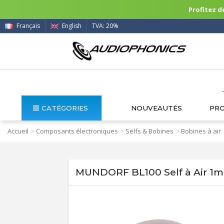
Profitez de
Français
English
TVA: 20%
CATÉGORIES
NOUVEAUTÉS
PR
Accueil
Composants électroniques
Selfs & Bobines
Bobines à air
>
>
>
MUNDORF BL100 Self à Air 1