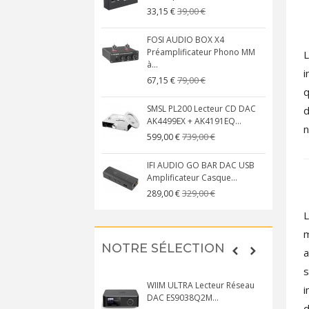
39,00 €
33,15 €
FOSI AUDIO BOX X4
Préamplificateur Phono MM
L
à...
i
79,00 €
67,15 €
q
SMSL PL200 Lecteur CD DAC
d
AK4499EX + AK4191EQ...
n
739,00 €
599,00 €
IFI AUDIO GO BAR DAC USB
Amplificateur Casque...
329,00 €
289,00 €
L
m
NOTRE SÉLECTION
a
s
WIIM ULTRA Lecteur Réseau
i
DAC ES9038Q2M...
d