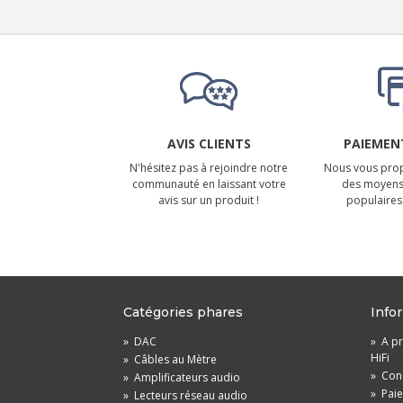
AVIS CLIENTS
PAIEMENT
N'hésitez pas à rejoindre notre
Nous vous prop
communauté en laissant votre
des moyens
avis sur un produit !
populaires 
Catégories phares
Info
»
DAC
»
A pr
HiFi
»
Câbles au Mètre
»
Cond
»
Amplificateurs audio
»
Pai
»
Lecteurs réseau audio