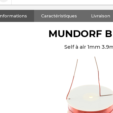
Informations
Caractéristiques
Livraison
MUNDORF B
Self à air 1mm 3.
NEUTRIK NC3FXX Connecteur
XLR Femelle 3 Pôles...