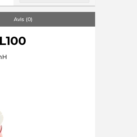
Avis (0)
L100
9mH