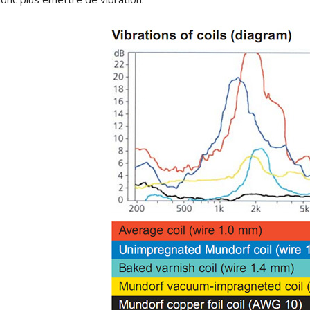
790,00 €
DAN CLARK AUDIO AEON 2
CLOSED NOIRE Casque...
919,00 €
EVERSOLO DMP-A6 MASTER
EDITION GEN 2 Lecteur...
1 290,00 €
LUXSIN X9 DAC Amplificateur
Casque AK4191 +...
1 099,00 €