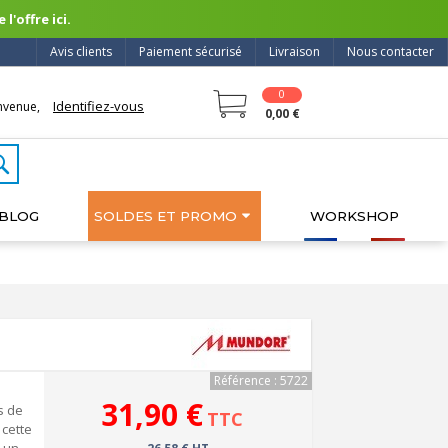
l'offre ici.
Avis clients
Paiement sécurisé
Livraison
Nous contacter
0
Identifiez-vous
nvenue,
0,00 €
BLOG
SOLDES ET PROMO
WORKSHOP
Référence : 5722
31,90 €
s de
TTC
 cette