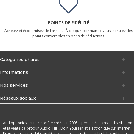
POINTS DE FIDÉLITÉ
Achetez et économisez de l'argent ! À chaque commande vous cumulez des
points convertibles en bons de réductions.
Catégories phares
Informations
Nos services
Réseaux sociaux
Audiophonics est une société créée en 2005, spécialisée dans la distribution
et la vente de produit Audio, HiFi, Do It Yourself et électronique sur internet.
Proposer des produits qualitatifs au meilleur prix, voici la philosophie qui