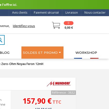
l'offre ici.
Avis clients
Paiement sécurisé
Livraison
Nous contacter
0
Identifiez-vous
nvenue,
0,00 €
BLOG
SOLDES ET PROMO
WORKSHOP
re Zero-Ohm Noyau Feron 12mH
Référence : 3832
157,90 €
n
TTC
onne