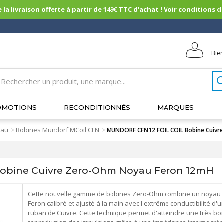
 la livraison offerte à partir de 149€ TTC d'achat ! Voir conditions de 
Bie
OMOTIONS
RECONDITIONNÉS
MARQUES
yau
Bobines Mundorf MCoil CFN
>
>
MUNDORF CFN12 FOIL COIL Bobine Cuiv
obine Cuivre Zero-Ohm Noyau Feron 12mH
Cette nouvelle gamme de bobines Zero-Ohm combine un noyau
Feron calibré et ajusté à la main avec l'extrême conductibilité d'u
ruban de Cuivre. Cette technique permet d'atteindre une très b