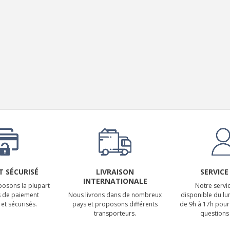
LUXSIN X9 DAC Amplificateur
Casque AK4191 +...
1 099,00 €
 SÉCURISÉ
LIVRAISON
SERVICE
INTERNATIONALE
osons la plupart
Notre servic
 de paiement
Nous livrons dans de nombreux
disponible du lu
et sécurisés.
pays et proposons différents
de 9h à 17h pour
transporteurs.
questions 