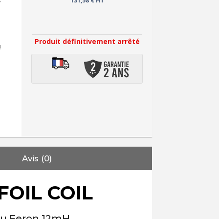
s
131,58 € HT
Produit définitivement arrêté
!
Avis (0)
OIL COIL
au Feron 12mH