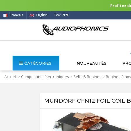
Profitez de
Français
English
TVA: 20%
CATÉGORIES
NOUVEAUTÉS
PR
Accueil
Composants électroniques
Selfs & Bobines
Bobines à no
>
>
>
MUNDORF CFN12 FOIL COIL B