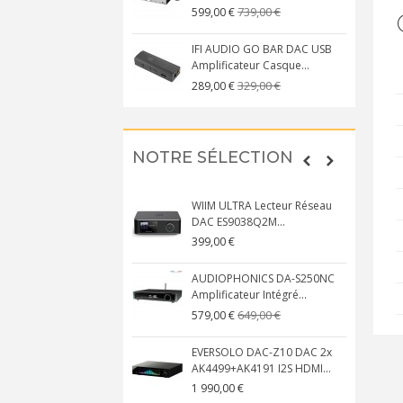
739,00 €
599,00 €
IFI AUDIO GO BAR DAC USB
Amplificateur Casque...
329,00 €
289,00 €
NOTRE SÉLECTION
WIIM ULTRA Lecteur Réseau
DAC ES9038Q2M...
399,00 €
AUDIOPHONICS DA-S250NC
Amplificateur Intégré...
649,00 €
579,00 €
EVERSOLO DAC-Z10 DAC 2x
AK4499+AK4191 I2S HDMI...
1 990,00 €