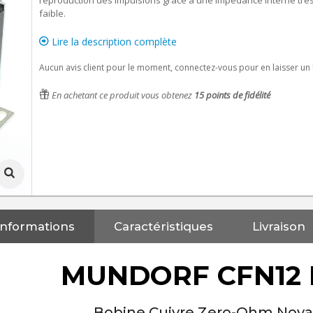
reproduction des impulsions grâce à une impédance interne trè
faible.
Lire la description complète
Aucun avis client pour le moment, connectez-vous pour en laisser un 
En achetant ce produit vous obtenez
15
points de fidélité
Informations
Caractéristiques
Livraison
MUNDORF CFN12 F
Bobine Cuivre Zero-Ohm Noy