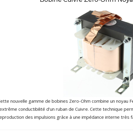
NEUTRIK NC3FXX Connecteur
XLR Femelle 3 Pôles...
4,95 €
4,30 €
[GRADE B] DAYTON AUDIO
ette nouvelle gamme de bobines Zero-Ohm combine un noyau Fero
MKSX4 Enceinte Subwoofer...
179,90 €
149,00 €
'extrême conductibilité d'un ruban de Cuivre. Cette technique pe
eproduction des impulsions grâce à une impédance interne très fa
AUDIOPHONICS DA-S250NC
Amplificateur Intégré...
649,00 €
579,00 €