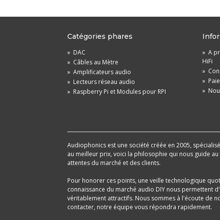
Catégories phares
Info
»
DAC
»
A pr
HiFi
»
Câbles au Mètre
»
Cond
»
Amplificateurs audio
»
Pai
»
Lecteurs réseau audio
»
Nou
»
Raspberry Pi et Modules pour RPI
Audiophonics est une société créée en 2005, spécialisée 
au meilleur prix, voici la philosophie qui nous guide a
attentes du marché et des clients.
Pour honorer ces points, une veille technologique quo
connaissance du marché audio DIY nous permettent d'im
véritablement attractifs. Nous sommes à l'écoute de nos
contacter, notre équipe vous répondra rapidement.