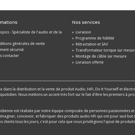
rmations
Nos services
opos - Spécialiste de l'audio et de la
»
Livraison
»
Programme de fidélité
itions générales de vente
»
Rétractation et SAV
ement sécurisé
»
Transformateur torique sur mesur
s contacter
»
Montage de câble sur mesure
»
Livraison offerte
dans la distribution et la vente de produit Audio, HiFi, Do It Yourself et électr
u quotidien. Nous mettons un accent très fort sur le fait d'être les premiers à
tidienne est réalisée par notre équipe composée de personnes passionnées et 
aginer, concevoir, et fabriquer des produits audio HFi qui ont pour seul but d
 clients tous les jours, c'est pour cela que nous privilégions l'ajout de produ