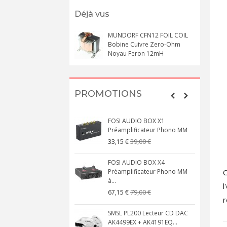
Déjà vus
MUNDORF CFN12 FOIL COIL
Bobine Cuivre Zero-Ohm
Noyau Feron 12mH
PROMOTIONS
FOSI AUDIO BOX X1
Préamplificateur Phono MM
39,00 €
33,15 €
FOSI AUDIO BOX X4
C
Préamplificateur Phono MM
à...
l
79,00 €
67,15 €
r
SMSL PL200 Lecteur CD DAC
AK4499EX + AK4191EQ...