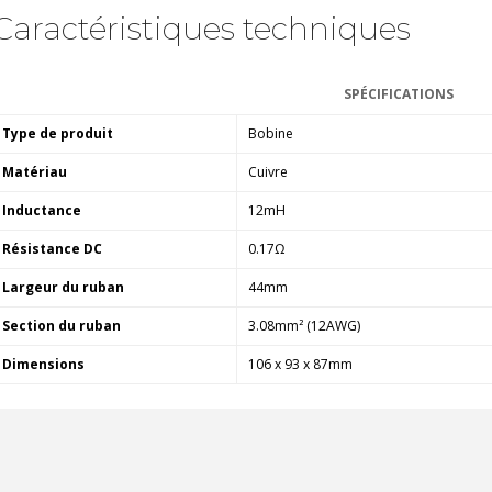
Caractéristiques techniques
FOSI AUDIO CA30
Amplificateur 4 Voies pour...
159,99 €
135,99 €
SPÉCIFICATIONS
Type de produit
Bobine
Matériau
Cuivre
Inductance
12mH
Résistance DC
0.17Ω
AUDIOPHONICS DAW-S250NC
Amplificateur Intégré...
Largeur du ruban
44mm
790,00 €
Section du ruban
3.08mm² (12AWG)
DAN CLARK AUDIO AEON 2
CLOSED NOIRE Casque...
Dimensions
106 x 93 x 87mm
919,00 €
EVERSOLO DMP-A6 MASTER
EDITION GEN 2 Lecteur...
1 290,00 €