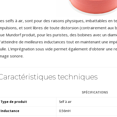
4,95 €
4,30 €
[GRADE B] DAYTON AUDIO
MKSX4 Enceinte Subwoofer...
es selfs à air, sont pour des raisons physiques, imbattables en te
179,90 €
149,00 €
mpulsions, et sont libres de toute distorsion (contrairement aux b
ue Mundorf produit, pour les puristes, des bobines avec un diamèt
AUDIOPHONICS DA-S250NC
Amplificateur Intégré...
'atteindre de meilleures inductances tout en maintenant une impé
649,00 €
579,00 €
ulle. L'imprégnation sous vide permet également d'obtenir une res
mage sonore.
FOSI AUDIO CA30
Amplificateur 4 Voies pour...
159,99 €
135,99 €
Caractéristiques techniques
SPÉCIFICATIONS
Type de produit
Self à air
AUDIOPHONICS DAW-S250NC
Inductance
0.56mH
Amplificateur Intégré...