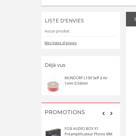
LISTE D'ENVIES
Aucun produit
Mes listes d'envies
Déjà vus
MUNDORF L100 Self à Air
1mm 0.56mH
PROMOTIONS
FOSI AUDIO BOX X1
Préamplificateur Phono MM