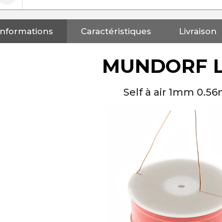
Informations
Caractéristiques
Livraison
MUNDORF L
Self à air 1mm 0.5
NEUTRIK NC3FXX Connecteur
XLR Femelle 3 Pôles...