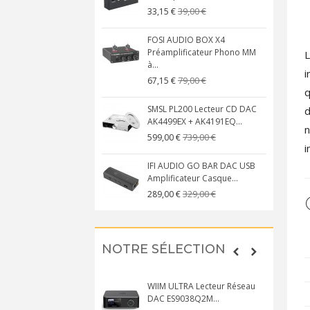
39,00 €
33,15 €
FOSI AUDIO BOX X4
Préamplificateur Phono MM
L
à...
i
79,00 €
67,15 €
q
SMSL PL200 Lecteur CD DAC
d
AK4499EX + AK4191EQ...
n
739,00 €
599,00 €
i
IFI AUDIO GO BAR DAC USB
Amplificateur Casque...
329,00 €
289,00 €
NOTRE SÉLECTION
WIIM ULTRA Lecteur Réseau
DAC ES9038Q2M...