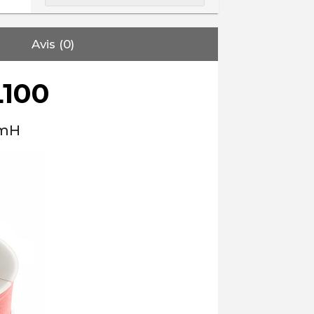
Avis (0)
100
6mH