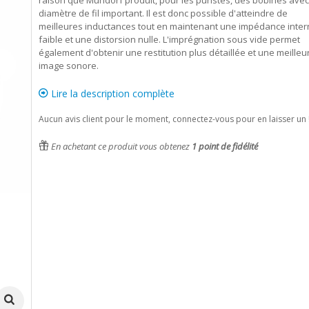
raison que Mundorf produit, pour les puristes, des bobines avec
diamètre de fil important. Il est donc possible d'atteindre de
meilleures inductances tout en maintenant une impédance inter
faible et une distorsion nulle. L'imprégnation sous vide permet
également d'obtenir une restitution plus détaillée et une meilleu
image sonore.
Lire la description complète
Aucun avis client pour le moment, connectez-vous pour en laisser un 
En achetant ce produit vous obtenez
1
point de fidélité