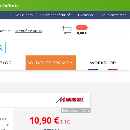
l'offre ici.
Avis clients
Paiement sécurisé
Livraison
Nous contacter
0
Identifiez-vous
nvenue,
0,00 €
BLOG
SOLDES ET PROMO
WORKSHOP
Référence : 4548
10,90 €
s de
TTC
 cette