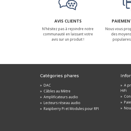
AVIS CLIENTS
PAIEMENT
N'hésitez pas à rejoindre notre
Nous vous prop
communauté en laissant votre
des moyens
avis sur un produit !
populaires 
Catégories phares
Info
»
DAC
»
A pr
HiFi
»
Câbles au Mètre
»
Cond
»
Amplificateurs audio
»
Pai
»
Lecteurs réseau audio
»
Nou
»
Raspberry Pi et Modules pour RPI