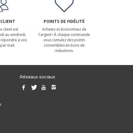
 CLIENT
POINTS DE FIDÉLITÉ
e client est
Achetez et économisez de
ndi au vendredi,
l'argent ! À chaque commande
 répondre à vos
vous cumulez des points
par mail.
convertibles en bons de
réductions.
Réseaux sociaux
e