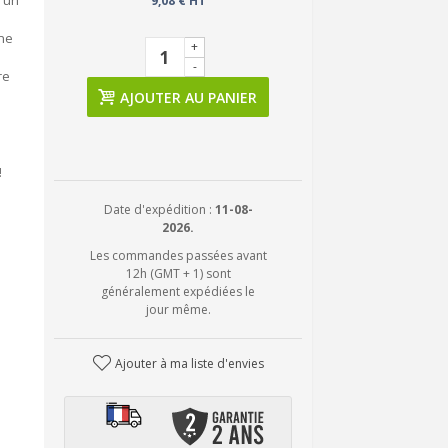
 un
9,08 € HT
ne
+
-
re
AJOUTER AU PANIER
!
Date d'expédition :
11-08-
2026.
Les commandes passées avant
12h (GMT + 1) sont
généralement expédiées le
jour même.
Ajouter à ma liste d'envies