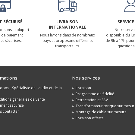
 SÉCURISÉ
LIVRAISON
SERVICE
INTERNATIONALE
osons la plupart
Notre servic
 de paiement
Nous livrons dans de nombreux
disponible du lu
et sécurisés.
pays et proposons différents
de 9h à 17h pour
transporteurs.
questions 
rmations
Nos services
opos - Spécialiste de l'audio et de la
»
Livraison
»
Programme de fidélité
itions générales de vente
»
Rétractation et SAV
ement sécurisé
»
Transformateur torique sur mesur
s contacter
»
Montage de câble sur mesure
»
Livraison offerte