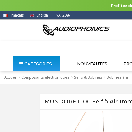
Profitez de
Français
English
TVA: 20%
CATÉGORIES
NOUVEAUTÉS
PR
Accueil
Composants électroniques
Selfs & Bobines
Bobines à air
>
>
>
MUNDORF L100 Self à Air 1m