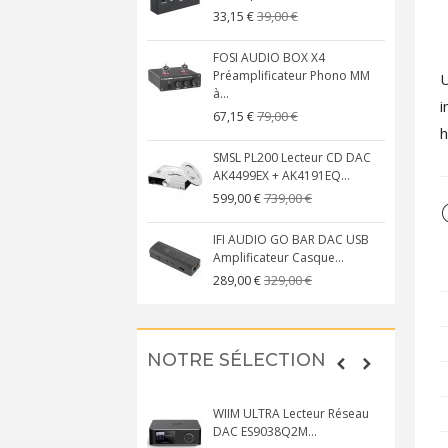
39,00 €
33,15 €
FOSI AUDIO BOX X4
Préamplificateur Phono MM
U
à...
i
79,00 €
67,15 €
h
SMSL PL200 Lecteur CD DAC
AK4499EX + AK4191EQ...
739,00 €
599,00 €
IFI AUDIO GO BAR DAC USB
Amplificateur Casque...
329,00 €
289,00 €
NOTRE SÉLECTION
WIIM ULTRA Lecteur Réseau
DAC ES9038Q2M...