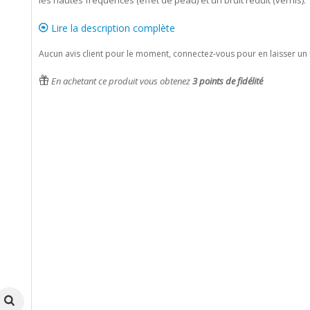
les hautes fréquences (effet de peau) et un bruit réduit (vernis).
Lire la description complète
Aucun avis client pour le moment, connectez-vous pour en laisser un 
En achetant ce produit vous obtenez
3
points de fidélité