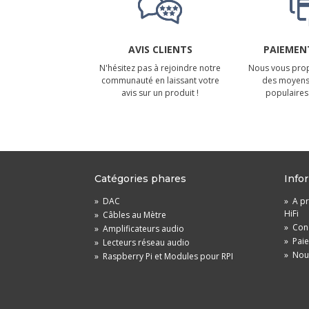
AVIS CLIENTS
PAIEMENT
N'hésitez pas à rejoindre notre
Nous vous prop
communauté en laissant votre
des moyens
avis sur un produit !
populaires 
Catégories phares
Info
»
DAC
»
A pr
HiFi
»
Câbles au Mètre
»
Cond
»
Amplificateurs audio
»
Pai
»
Lecteurs réseau audio
»
Nou
»
Raspberry Pi et Modules pour RPI