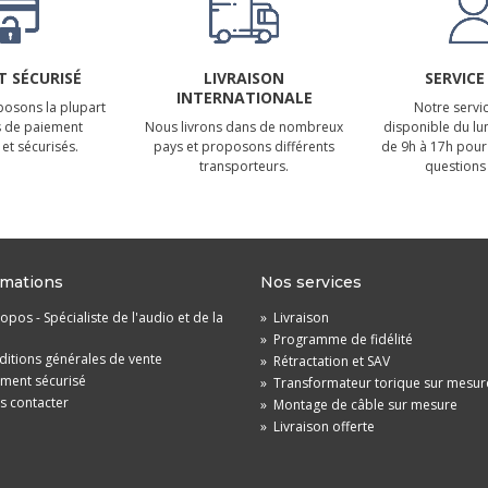
 SÉCURISÉ
LIVRAISON
SERVICE
INTERNATIONALE
osons la plupart
Notre servic
 de paiement
Nous livrons dans de nombreux
disponible du lu
et sécurisés.
pays et proposons différents
de 9h à 17h pour
transporteurs.
questions 
rmations
Nos services
opos - Spécialiste de l'audio et de la
»
Livraison
»
Programme de fidélité
itions générales de vente
»
Rétractation et SAV
ement sécurisé
»
Transformateur torique sur mesur
s contacter
»
Montage de câble sur mesure
»
Livraison offerte