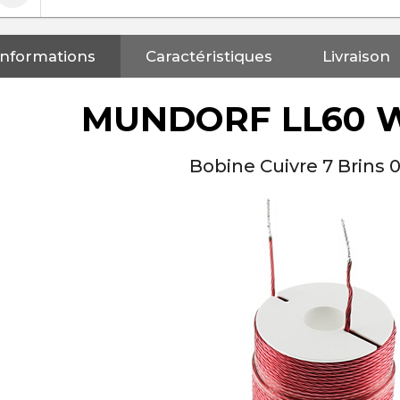
Informations
Caractéristiques
Livraison
MUNDORF LL60 W
Bobine Cuivre 7 Brins
NEUTRIK NC3FXX Connecteur
XLR Femelle 3 Pôles...