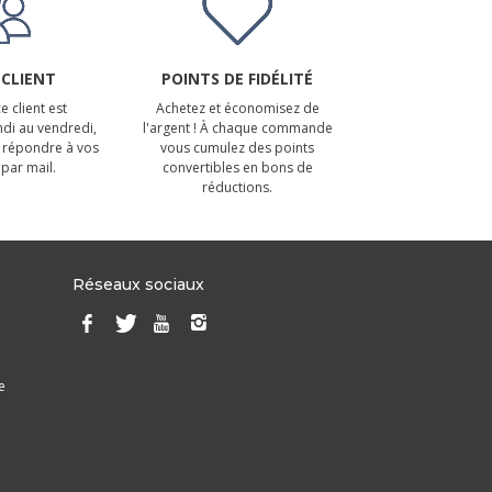
 CLIENT
POINTS DE FIDÉLITÉ
e client est
Achetez et économisez de
ndi au vendredi,
l'argent ! À chaque commande
 répondre à vos
vous cumulez des points
par mail.
convertibles en bons de
réductions.
Réseaux sociaux
e