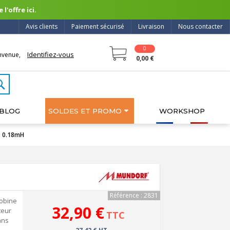
l'offre ici.
Avis clients
Paiement sécurisé
Livraison
Nous contacter
0
Identifiez-vous
nvenue,
0,00 €
BLOG
SOLDES ET PROMO
WORKSHOP
s 0.18mH
Référence : 2831
bobine
32,90 €
teur
TTC
ans