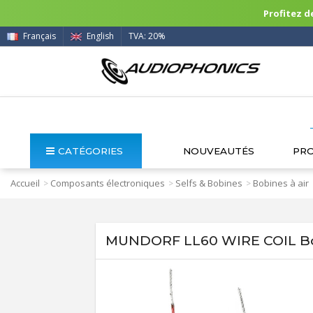
Profitez de
Français
English
TVA: 20%
CATÉGORIES
NOUVEAUTÉS
PR
Accueil
Composants électroniques
Selfs & Bobines
Bobines à air
>
>
>
MUNDORF LL60 WIRE COIL Bob