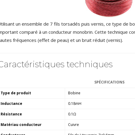
4,95 €
4,30 €
[GRADE B] DAYTON AUDIO
MKSX4 Enceinte Subwoofer...
tilisant un ensemble de 7 fils torsadés puis vernis, ce type de b
179,90 €
149,00 €
mportant comparé à un conducteur monobrin. Cette technique conf
autes fréquences (effet de peau) et un bruit réduit (vernis).
AUDIOPHONICS DA-S250NC
Amplificateur Intégré...
649,00 €
579,00 €
Caractéristiques techniques
FOSI AUDIO CA30
Amplificateur 4 Voies pour...
159,99 €
135,99 €
SPÉCIFICATIONS
Type de produit
Bobine
Inductance
0.18mH
Résistance
0.1Ω
Matériau conducteur
Cuivre
AUDIOPHONICS DAW-S250NC
Amplificateur Intégré...