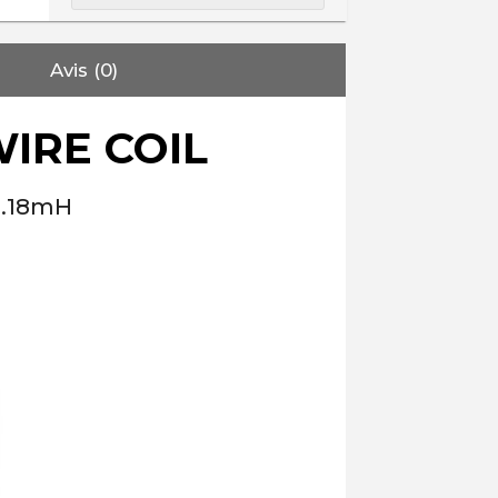
Avis (0)
IRE COIL
 0.18mH