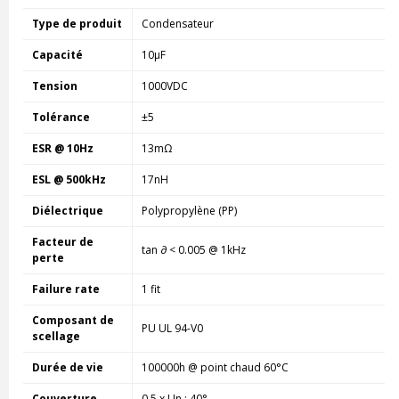
Type de produit
Condensateur
Capacité
10µF
Tension
1000VDC
Tolérance
±5
ESR @ 10Hz
13mΩ
ESL @ 500kHz
17nH
Diélectrique
Polypropylène (PP)
Facteur de
tan ∂ < 0.005 @ 1kHz
perte
Failure rate
1 fit
Composant de
PU UL 94-V0
scellage
Durée de vie
100000h @ point chaud 60°C
Couverture
0.5 x Un ; 40°