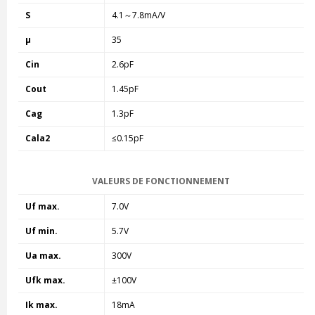
S
4.1～7.8mA/V
μ
35
Cin
2.6pF
Cout
1.45pF
Cag
1.3pF
Cala2
≤0.15pF
VALEURS DE FONCTIONNEMENT
Uf max.
7.0V
Uf min.
5.7V
Ua max.
300V
Ufk max.
±100V
Ik max.
18mA