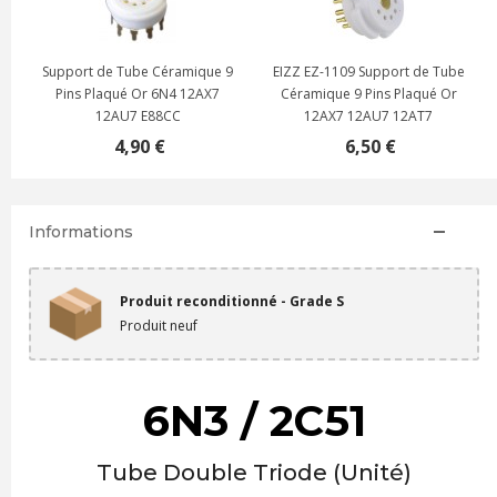
9
EIZZ EZ-1109 Support de Tube
EIZZ EZ-1209 Support de Tube
Céramique 9 Pins Plaqué Or
PTFE 9 Pins Plaqué Or 12AX7
12AX7 12AU7 12AT7
12AU7 12AT7
6,50 €
11,90 €
Informations
Produit reconditionné - Grade S
Produit neuf
6N3 / 2C51
Tube Double Triode (Unité)