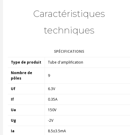
Caractéristiques
techniques
SPÉCIFICATIONS
Type de produit
Tube d'amplification
Nombre de
9
pôles
Uf
6.3V
If
0.35A
Ua
150V
Ug
-2V
Ia
8.5±3.5mA