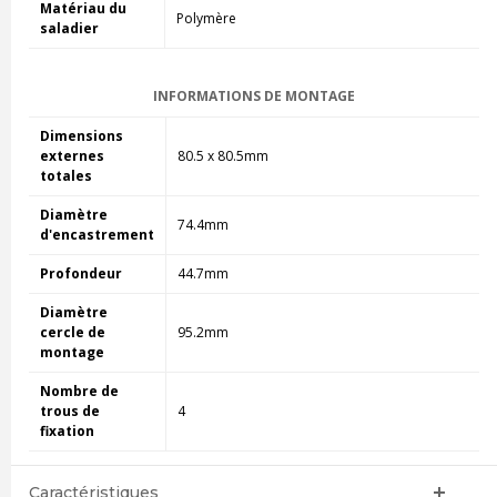
Matériau du
Polymère
saladier
INFORMATIONS DE MONTAGE
Dimensions
externes
80.5 x 80.5mm
totales
Diamètre
74.4mm
d'encastrement
Profondeur
44.7mm
Diamètre
cercle de
95.2mm
montage
Nombre de
trous de
4
fixation
Caractéristiques