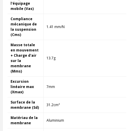
l'équipage
mobile (Vas)
Compliance
mécanique de
1.41 mm/N
la suspension
(Cms)
Masse totale
en mouvement
+ Charge d'air
13.7g
sur la
membrane
(Mms)
Excursion
linéaire max
7mm
(Xmax)
Surface de la
31.2cm²
membrane (Sd)
Matériau de la
Aluminium
membrane