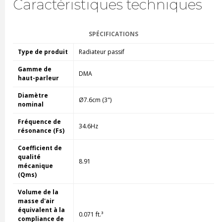
Caractéristiques techniques
SPÉCIFICATIONS
Type de produit
Radiateur passif
Gamme de
DMA
haut-parleur
Diamètre
Ø7.6cm (3")
nominal
Fréquence de
34.6Hz
résonance (Fs)
Coefficient de
qualité
8.91
mécanique
(Qms)
Volume de la
masse d'air
équivalent à la
0.071 ft.³
compliance de